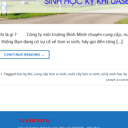
kỵ khí là gì ? Công ty môi trường Bình Minh chuyên cung cấp, n
ệ thống Bạn đang có sự cố về bùn vi sinh, hãy gọi đến công […]
CONTINUE READING
→
|
Tagged
bùn kỵ khí
,
cung cấp bùn vi sinh
,
nuôi cấy bùn vi sinh
,
xử lý sinh học kỵ 
Leave a com
TƯ VẤN VỚI AI