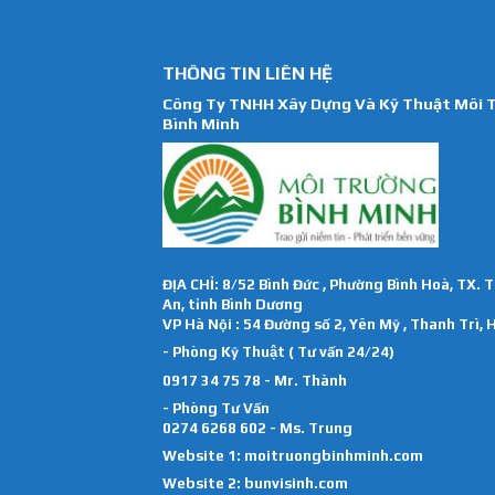
THÔNG TIN LIÊN HỆ
Công Ty TNHH Xây Dựng Và Kỹ Thuật Môi 
Bình Minh
ĐỊA CHỈ: 8/52 Bình Đức , Phường Bình Hoà, TX. 
An, tỉnh Bình Dương
VP Hà Nội : 54 Đường số 2, Yên Mỹ , Thanh Trì, 
- Phòng Kỹ Thuật ( Tư vấn 24/24)
0917 34 75 78 - Mr. Thành
- Phòng Tư Vấn
0274 6268 602 - Ms. Trung
Website 1:
moitruongbinhminh.com
Website 2:
bunvisinh.com