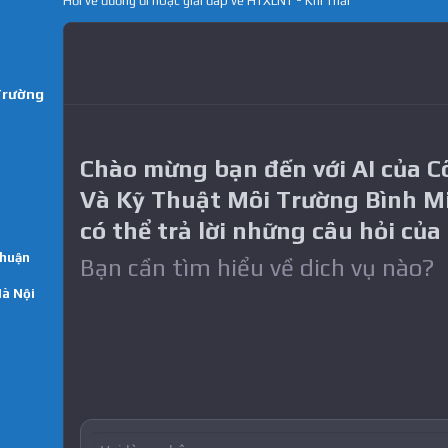
Hỏi về đường đi hoặc giải đáp về HTXLNT - Khí Thải
Trường
Chào mừng bạn đến với AI của 
Và Kỹ Thuật Môi Trường Bình M
có thể trả lời những câu hỏi của
Thuận
Bạn cần tìm hiểu về dich vụ nào?
Hà Nội