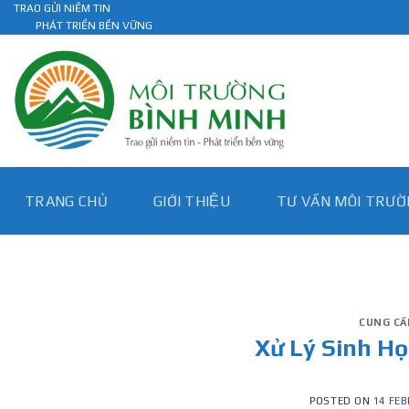
Skip
TRAO GỬI NIỀM TIN
PHÁT TRIỂN BỀN VỮNG
to
content
TRANG CHỦ
GIỚI THIỆU
TƯ VẤN MÔI TRƯƠ
CUNG CẤ
Xử Lý Sinh Họ
POSTED ON
14 FEB