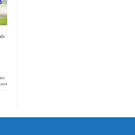
uôi
khí
ment