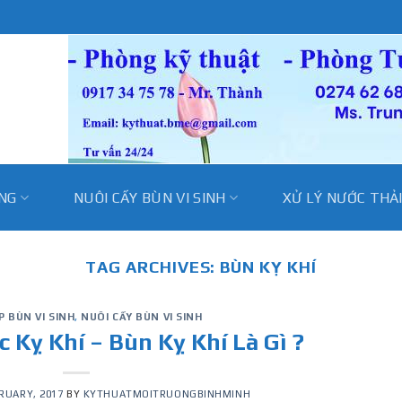
̀NG
NUÔI CẤY BÙN VI SINH
XỬ LÝ NƯỚC THẢ
TAG ARCHIVES:
BÙN KỴ KHÍ
P BÙN VI SINH
,
NUÔI CẤY BÙN VI SINH
c Kỵ Khí – Bùn Kỵ Khí Là Gì ?
RUARY, 2017
BY
KYTHUATMOITRUONGBINHMINH