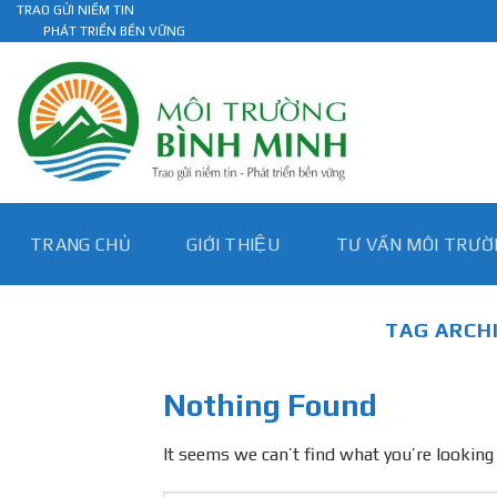
Skip
TRAO GỬI NIỀM TIN
PHÁT TRIỂN BỀN VỮNG
to
content
TRANG CHỦ
GIỚI THIỆU
TƯ VẤN MÔI TRƯƠ
TAG ARCH
Nothing Found
It seems we can’t find what you’re looking