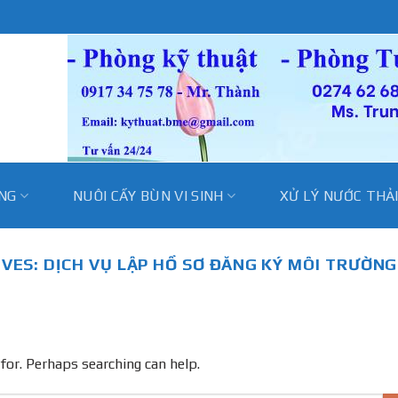
̀NG
NUÔI CẤY BÙN VI SINH
XỬ LÝ NƯỚC THẢ
IVES:
DỊCH VỤ LẬP HỒ SƠ ĐĂNG KÝ MÔI TRƯỜN
 for. Perhaps searching can help.