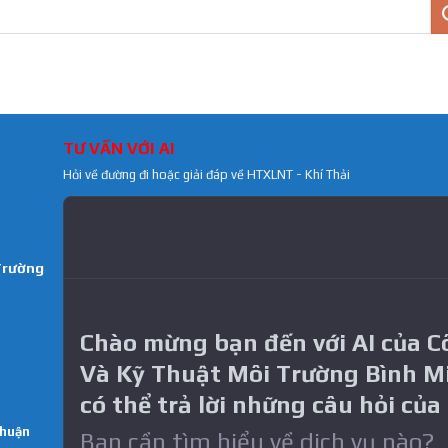
TƯ VẤN VỚI AI
Hỏi về đường đi hoặc giải đáp về HTXLNT - Khí Thải
Trường
Chào mừng bạn đến với AI của 
Và Kỹ Thuật Môi Trường Bình M
có thể trả lời những câu hỏi của
Thuận
Bạn cần tìm hiểu về dich vụ nào?