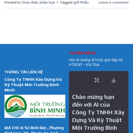
Posted in
Chưa được phân loại
|
Tagged
giới thiệu
Leave a comment
TƯ VẤN VỚI AI
Hỏi về đường đi hoặc giải đáp về
HTXLNT - Khí Thải
THÔNG TIN LIÊN HỆ
Công Ty TNHH Xây Dựng Và
Kỹ Thuật Môi Trường Bình
Minh
Chào mừng bạn
đến với AI của
Công Ty TNHH Xây
Dựng Và Kỹ Thuật
Môi Trường Bình
ĐỊA CHỈ: 8/52 Bình Đức , Phường