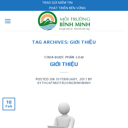
Skip
TRAO GỬI NIỀM TIN
PHÁT TRIỂN BỀN VỮNG
to
content
TAG ARCHIVES:
GIỚI THIỆU
CHƯA ĐƯỢC PHÂN LOẠI
GIỚI THIỆU
POSTED ON
10 FEBRUARY, 2017
BY
KYTHUATMOITRUONGBINHMINH
10
Feb