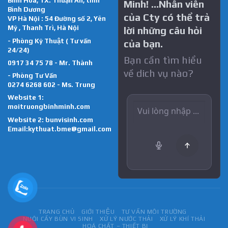
Bình Hoà, TX. Thuận An, tỉnh
Minh! …Nhân viên
Bình Dương
của Cty có thể trả
VP Hà Nội : 54 Đường số 2, Yên
Mỹ , Thanh Trì, Hà Nội
lời những câu hỏi
- Phòng Kỹ Thuật ( Tư vấn
của bạn.
24/24)
Bạn cần tìm hiểu
0917 34 75 78 - Mr. Thành
về dich vụ nào?
- Phòng Tư Vấn
0274 6268 602 - Ms. Trung
Website 1:
moitruongbinhminh.com
Website 2:
bunvisinh.com
Email:kythuat.bme@gmail.com
TRANG CHỦ
GIỚI THIỆU
TƯ VẤN MÔI TRƯỜNG
NUÔI CẤY BÙN VI SINH
XỬ LÝ NƯỚC THẢI
XỬ LÝ KHÍ THẢI
HOÁ CHẤT – THIẾT BỊ