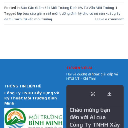
Posted in
Báo Cáo Giám Sát Môi Trường Định Kỳ
,
Tư Vấn Môi Trường
|
Tagged
lập báo cáo giám sát môi trường định kỳ cho cơ sở sản xuất giày
da túi xách
,
tư vấn môi trường
Leave a comment
TƯ VẤN VỚI AI
Hỏi về đường đi hoặc giải đáp về
HTXLNT - Khí Thải
THÔNG TIN LIÊN HỆ
Công Ty TNHH Xây Dựng Và
Kỹ Thuật Môi Trường Bình
Minh
Chào mừng bạn
đến với AI của
Công Ty TNHH Xây