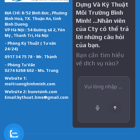
Dựng Và Kỹ Thuật
Môi Trường Bình
ĐỊA CHỈ: 8/52 Bình Đức , Phường
Bình Hoà, TX. Thuận An, tỉnh
Minh! …Nhân viên
Bình Dương
của Cty có thể trả
VP Hà Nội : 54 Đường số 2, Yên
Mỹ , Thanh Trì, Hà Nội
lời những câu hỏi
- Phòng Kỹ Thuật ( Tư vấn
của bạn.
24/24)
Bạn cần tìm hiểu
0917 34 75 78 - Mr. Thành
về dich vụ nào?
- Phòng Tư Vấn
0274 6268 602 - Ms. Trung
Website 1:
moitruongbinhminh.com
Website 2:
bunvisinh.com
Email:kythuat.bme@gmail.com