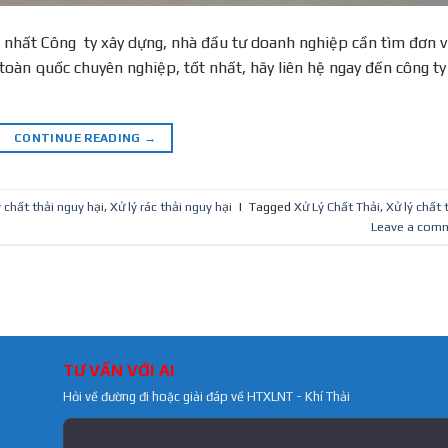
̣u quả nhất Công ty xây dựng, nhà đầu tư doanh nghiệp cần tìm đơn v
 hại toàn quốc chuyên nghiệp, tốt nhất, hãy liên hệ ngay đến công ty
CONTINUE READING
→
ý chất thải nguy hại
,
Xử lý rác thải nguy hại
|
Tagged
Xử Lý Chất Thải
,
Xử lý chất 
Leave a com
TƯ VẤN VỚI AI
Hỏi về đường đi hoặc giải đáp về HTXLNT - Khí Thải