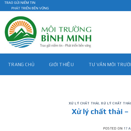
Skip
TRAO GỬI NIỀM TIN
PHÁT TRIỂN BỀN VỮNG
to
content
TRANG CHỦ
GIỚI THIỆU
TƯ VẤN MÔI TRƯƠ
XỬ LÝ CHẤT THẢI
,
XỬ LÝ CHẤT THẢ
Xử lý chất thải 
POSTED ON
17 A