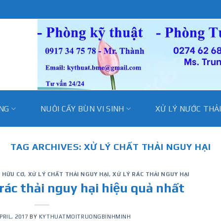
̀NG
NUÔI CẤY BÙN VI SINH
XỬ LÝ NƯỚC THẢ
TAG ARCHIVES:
XỬ LÝ CHẤT THẢI NGUY HẠI
I HỮU CƠ
,
XỬ LÝ CHẤT THẢI NGUY HẠI
,
XỬ LÝ RÁC THẢI NGUY HẠI
– rác thải nguy hại hiệu quả nhất
PRIL, 2017
BY
KYTHUATMOITRUONGBINHMINH