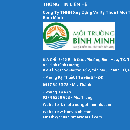
THÔNG TIN LIÊN HỆ
Công Ty TNHH Xây Dựng Và Kỹ Thuật Môi 
Bình Minh
ĐỊA CHỈ: 8/52 Bình Đức , Phường Bình Hoà, TX. 
An, tỉnh Bình Dương
VP Hà Nội : 54 Đường số 2, Yên Mỹ , Thanh Trì, 
- Phòng Kỹ Thuật ( Tư vấn 24/24)
0917 34 75 78 - Mr. Thành
- Phòng Tư Vấn
0274 6268 602 - Ms. Trung
Website 1:
moitruongbinhminh.com
Website 2:
bunvisinh.com
Email:kythuat.bme@gmail.com