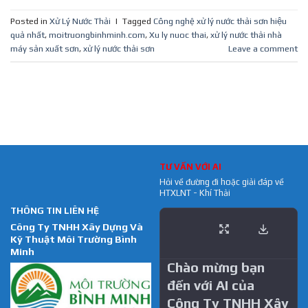
Posted in
Xử Lý Nước Thải
|
Tagged
Công nghệ xử lý nước thải sơn hiệu
quả nhất
,
moitruongbinhminh.com
,
Xu ly nuoc thai
,
xử lý nước thải nhà
máy sản xuất sơn
,
xử lý nước thải sơn
Leave a comment
TƯ VẤN VỚI AI
Hỏi về đường đi hoặc giải đáp về
HTXLNT - Khí Thải
THÔNG TIN LIÊN HỆ
Công Ty TNHH Xây Dựng Và
Kỹ Thuật Môi Trường Bình
Minh
Chào mừng bạn
đến với AI của
Công Ty TNHH Xây