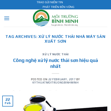
Skip
TRAO GỬI NIỀM TIN
PHÁT TRIỂN BỀN VỮNG
to
content
TAG ARCHIVES:
XỬ LÝ NƯỚC THẢI NHÀ MÁY SẢN
XUẤT SƠN
XỬ LÝ NƯỚC THẢI
Công nghệ xử lý nước thải sơn hiệu quả
nhất
POSTED ON
22 FEBRUARY, 2017
BY
KYTHUATMOITRUONGBINHMINH
22
Feb