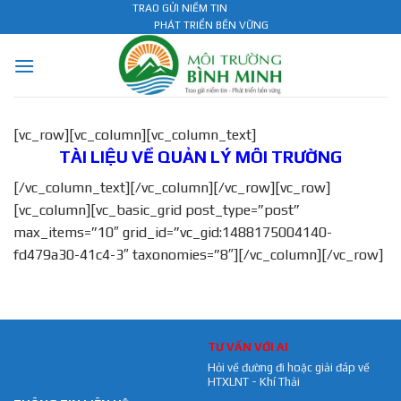
Skip
TRAO GỬI NIỀM TIN
PHÁT TRIỂN BỀN VỮNG
to
content
[vc_row][vc_column][vc_column_text]
TÀI LIỆU VỀ QUẢN LÝ MÔI TRƯỜNG
[/vc_column_text][/vc_column][/vc_row][vc_row]
[vc_column][vc_basic_grid post_type=”post”
max_items=”10″ grid_id=”vc_gid:1488175004140-
fd479a30-41c4-3″ taxonomies=”8″][/vc_column][/vc_row]
TƯ VẤN VỚI AI
Hỏi về đường đi hoặc giải đáp về
HTXLNT - Khí Thải