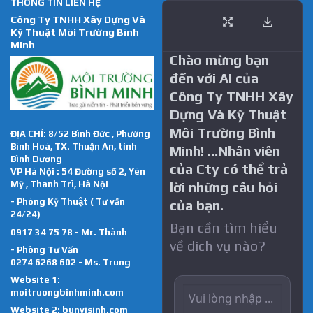
THÔNG TIN LIÊN HỆ
Công Ty TNHH Xây Dựng Và
Kỹ Thuật Môi Trường Bình
Minh
Chào mừng bạn
đến với AI của
Công Ty TNHH Xây
Dựng Và Kỹ Thuật
Môi Trường Bình
ĐỊA CHỈ: 8/52 Bình Đức , Phường
Bình Hoà, TX. Thuận An, tỉnh
Minh! …Nhân viên
Bình Dương
của Cty có thể trả
VP Hà Nội : 54 Đường số 2, Yên
Mỹ , Thanh Trì, Hà Nội
lời những câu hỏi
- Phòng Kỹ Thuật ( Tư vấn
của bạn.
24/24)
Bạn cần tìm hiểu
0917 34 75 78 - Mr. Thành
về dich vụ nào?
- Phòng Tư Vấn
0274 6268 602 - Ms. Trung
Website 1:
moitruongbinhminh.com
Website 2:
bunvisinh.com