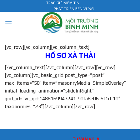
Skip
TRAO GỬI NIỀM TIN
PHÁT TRIỂN BỀN VỮNG
to
content
[vc_row][vc_column][vc_column_text]
HỒ SƠ XẢ THẢI
[/vc_column_text][/vc_column][/vc_row][vc_row]
[vc_column][vc_basic_grid post_type=”post”
max_items=”50″ item=”masonryMedia_SimpleOverlay”
initial_loading_animation=”slideInRight”
grid_id=”vc_gid:1488169947241-90fa8e06-6f1d-10″
taxonomies=”23″][/vc_column][/vc_row]
TƯ VẤN VỚI AI