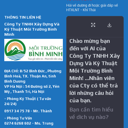
Hỏi về đường đi hoặc giải đáp về
HTXLNT - Khí Thải
THÔNG TIN LIÊN HỆ
Công Ty TNHH Xây Dựng Và
Kỹ Thuật Môi Trường Bình
Minh
Chào mừng bạn
đến với AI của
Công Ty TNHH Xây
Dựng Và Kỹ Thuật
Môi Trường Bình
ĐỊA CHỈ: 8/52 Bình Đức , Phường
Bình Hoà, TX. Thuận An, tỉnh
Minh! …Nhân viên
Bình Dương
của Cty có thể trả
VP Hà Nội : 54 Đường số 2, Yên
Mỹ , Thanh Trì, Hà Nội
lời những câu hỏi
- Phòng Kỹ Thuật ( Tư vấn
của bạn.
24/24)
Bạn cần tìm hiểu
0917 34 75 78 - Mr. Thành
về dich vụ nào?
- Phòng Tư Vấn
0274 6268 602 - Ms. Trung