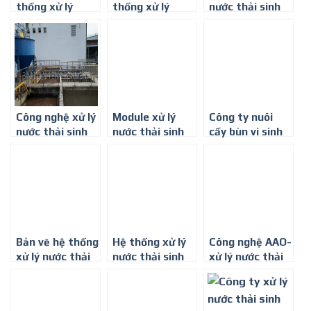
thống xử lý
thống xử lý
nước thải sinh
nước thải sinh
nước thải sinh
hoạt chi phí
hoạt
hoạt
thấp ở Bình
Dương
Công nghệ xử lý
Module xử lý
Công ty nuôi
nước thải sinh
nước thải sinh
cấy bùn vi sinh
hoạt quy mô
hoạt, công suất
hoạt tính tại
nhỏ tại Bình
10m3/ngày.
Đồng Nai
Dương
Đêm
Bản vẽ hệ thống
Hệ thống xử lý
Công nghệ AAO-
xử lý nước thải
nước thải sinh
xử lý nước thải
sinh hoạt
hoạt chi phí
sinh hoạt
thấp tại Thuận
An