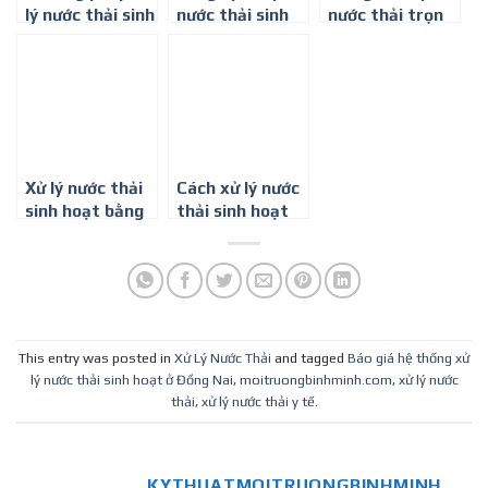
lý nước thải sinh
nước thải sinh
nước thải trọn
hoạt chuẩn
hoạt tại Bình
gói ở Đồng Nai
nhất hiện nay
Dương – 0917
347 578
Xử lý nước thải
Cách xử lý nước
sinh hoạt bằng
thải sinh hoạt
công nghệ sinh
đạt tiêu chuẩn
học hiếu khí
ở Thành phố Hồ
MBBR
Chí Minh
This entry was posted in
Xử Lý Nước Thải
and tagged
Báo giá hệ thống xử
lý nước thải sinh hoạt ở Đồng Nai
,
moitruongbinhminh.com
,
xử lý nước
thải
,
xử lý nước thải y tế
.
KYTHUATMOITRUONGBINHMINH