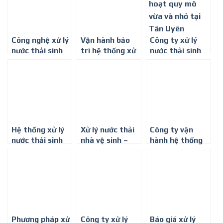
Công nghệ xử lý
Vận hành bảo
Công ty xử lý
nước thải sinh
trì hệ thống xử
nước thải sinh
hoạt chuẩn
lý nước thải sinh
hoạt quy mô
nhất
hoạt
vừa và nhỏ tại
Tân Uyên
Hệ thống xử lý
Xử lý nước thải
Công ty vận
nước thải sinh
nhà vệ sinh –
hành hệ thống
hoạt lắp ráp
nước thải sinh
xử lý nước thải
nhanh tại Dĩ An
hoạt
chung cư ở Đồng
Nai
Phương pháp xử
Công ty xử lý
Báo giá xử lý