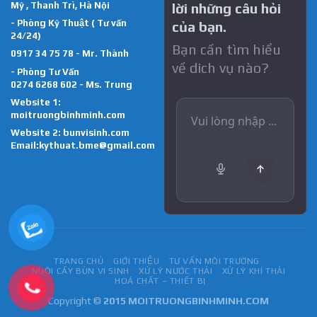
Mỹ , Thanh Trì, Hà Nội
lời những câu hỏi
- Phòng Kỹ Thuật ( Tư vấn
của bạn.
24/24)
Bạn cần tìm hiểu
0917 34 75 78 - Mr. Thành
về dich vụ nào?
- Phòng Tư Vấn
0274 6268 602 - Ms. Trung
Website 1:
moitruongbinhminh.com
Website 2:
bunvisinh.com
Email:kythuat.bme@gmail.com
TRANG CHỦ
GIỚI THIỆU
TƯ VẤN MÔI TRƯỜNG
NUÔI CẤY BÙN VI SINH
XỬ LÝ NƯỚC THẢI
XỬ LÝ KHÍ THẢI
HOÁ CHẤT – THIẾT BỊ
Copyright ©
2015 MOITRUONGBINHMINH.COM