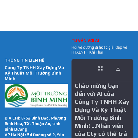
TƯ VẤN VỚI AI
Hỏi về đường đi hoặc giải đáp về
HTXLNT - Khí Thải
THÔNG TIN LIÊN HỆ
Công Ty TNHH Xây Dựng Và
Kỹ Thuật Môi Trường Bình
Minh
Chào mừng bạn
đến với AI của
Công Ty TNHH Xây
Dựng Và Kỹ Thuật
Môi Trường Bình
ĐỊA CHỈ: 8/52 Bình Đức , Phường
Bình Hoà, TX. Thuận An, tỉnh
Minh! …Nhân viên
Bình Dương
của Cty có thể trả
VP Hà Nội : 54 Đường số 2, Yên