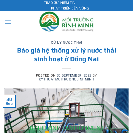
Skip
TRAO GỬI NIỀM TIN
PHÁT TRIỂN BỀN VỮNG
to
content
XỬ LÝ NƯỚC THẢI
Báo giá hệ thống xử lý nước thải
sinh hoạt ở Đồng Nai
POSTED ON
30 SEPTEMBER, 2025
BY
KYTHUATMOITRUONGBINHMINH
30
Sep