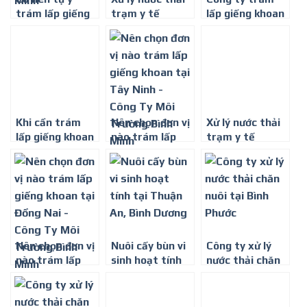
trám lấp giếng
trạm y tế
lấp giếng khoan
khoan không?
tại Bến Cát,
Công Ty Môi
Bình Dương
Trường Bình
Minh
Khi cần trám
Nên chọn đơn vị
Xử lý nước thải
lấp giếng khoan
nào trám lấp
trạm y tế
ở đâu tại Bình
giếng khoan tại
Dương – Công
Tây Ninh – Công
Ty Môi Trường
Ty Môi Trường
Bình Minh
Bình Minh
Nên chọn đơn vị
Nuôi cấy bùn vi
Công ty xử lý
nào trám lấp
sinh hoạt tính
nước thải chăn
giếng khoan tại
tại Thuận An,
nuôi tại Bình
Đồng Nai – Công
Bình Dương
Phước
Ty Môi Trường