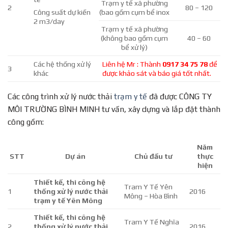
Trạm y tế xã phường
2
80 – 120
(bao gồm cụm bể inox
Công suất dự kiến
2 m3/day
Trạm y tế xã phường
(không bao gồm cụm
40 – 60
bể xử lý)
Các hệ thống xử lý
Liên hệ Mr : Thành
0917 34 75 78
để
3
khác
được khảo sát và báo giá tốt nhất.
Các công trình xử lý nước thải
trạm y tế
đã được CÔNG TY
MÔI TRƯỜNG BÌNH MINH tư vấn, xây dựng và lắp đặt thành
công gồm:
Năm
STT
Dự án
Chủ đầu tư
thực
hiện
Thiết kế, thi công hệ
Tram Y Tế Yên
1
thống xử lý nước thải
2016
Mông – Hòa Bình
trạm y tế Yên Mông
Thiết kế, thi công hệ
Tram Y Tế Nghĩa
2
thống xử lý nước thải
2016