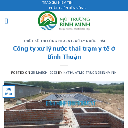
Skip
TRAO GỬI NIỀM TIN
PHÁT TRIỂN BỀN VỮNG
to
content
THIẾT KẾ THI CÔNG HTXLNT
,
XỬ LÝ NƯỚC THẢI
Công ty xử lý nước thải trạm y tế ở
Bình Thuận
POSTED ON
25 MARCH, 2023
BY
KYTHUATMOITRUONGBINHMINH
25
Mar