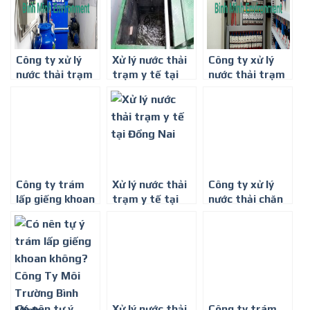
Công ty xử lý
Xử lý nước thải
Công ty xử lý
nước thải trạm
trạm y tế tại
nước thải trạm
y tế – Môi
Bình Dương
y tế tại Bình
trường Bình
Phước
Minh
Công ty trám
Xử lý nước thải
Công ty xử lý
lấp giếng khoan
trạm y tế tại
nước thải chăn
giá rẻ tại Thuận
Đồng Nai
nuôi tại Bình
An
Thuận
Có nên tự ý
Xử lý nước thải
Công ty trám