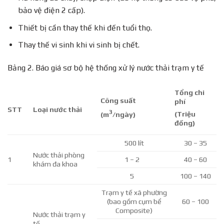
bảo vệ điện 2 cấp).
Thiết bị cần thay thế khi đến tuổi thọ.
Thay thế vi sinh khi vi sinh bị chết.
Bảng 2. Báo giá sơ bộ hệ thống xử lý nước thải trạm y tế
Tổng chi
Công suất
phí
STT
Loại nước thải
3
(Triệu
(m
/ngày)
đồng)
500 lít
30 – 35
Nước thải phòng
1
1 – 2
40 – 60
khám đa khoa
5
100 – 140
Trạm y tế xã phường
(bao gồm cụm bể
60 – 100
Composite)
Nước thải trạm y
tế