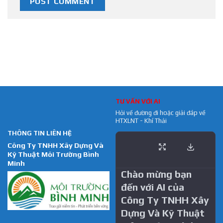
TƯ VẤN VỚI AI
Hỏi về đường đi hoặc giải đáp về
HTXLNT - Khí Thải
THÔNG TIN LIÊN HỆ
Công Ty TNHH Xây Dựng Và
Kỹ Thuật Môi Trường Bình
Minh
Chào mừng bạn
đến với AI của
Công Ty TNHH Xây
Dựng Và Kỹ Thuật