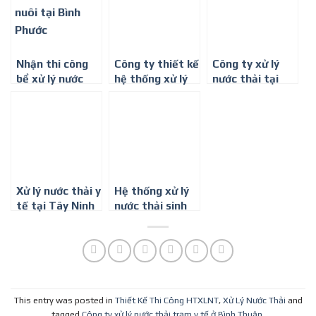
Bình Minh
Nhận thi công
Công ty thiết kế
Công ty xử lý
bể xử lý nước
hệ thống xử lý
nước thải tại
thải chăn nuôi –
nước thải phòng
Tây Ninh
Môi trường Bình
khám đa khoa ở
Minh
Bình Phước
Xử lý nước thải y
Hệ thống xử lý
tế tại Tây Ninh
nước thải sinh
hoạt chi phí
thấp tại Thuận
An
This entry was posted in
Thiết Kế Thi Công HTXLNT
,
Xử Lý Nước Thải
and
tagged
Công ty xử lý nước thải trạm y tế ở Bình Thuận
,