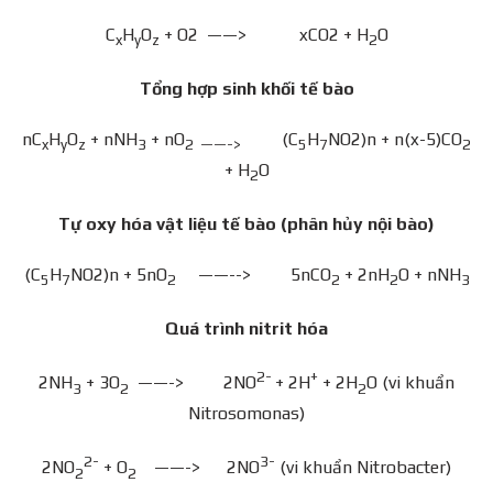
C
H
O
+ O2 ——> xCO2 + H
O
x
y
z
2
Tổng hợp sinh khối tế bào
nC
H
O
+ nNH
+ nO
(C
H
NO2)n + n(x-5)CO
x
y
z
3
2 ——->
5
7
2
+ H
O
2
Tự oxy hóa vật liệu tế bào (phân hủy nội bào)
(C
H
NO2)n + 5nO
——--> 5nCO
+ 2nH
O + nNH
5
7
2
2
2
3
Quá trình nitrit hóa
2-
+
2NH
+ 3O
——-> 2NO
+ 2H
+ 2H
O (vi khuẩn
3
2
2
Nitrosomonas)
2-
3-
2NO
+ O
——-> 2NO
(vi khuẩn Nitrobacter)
2
2