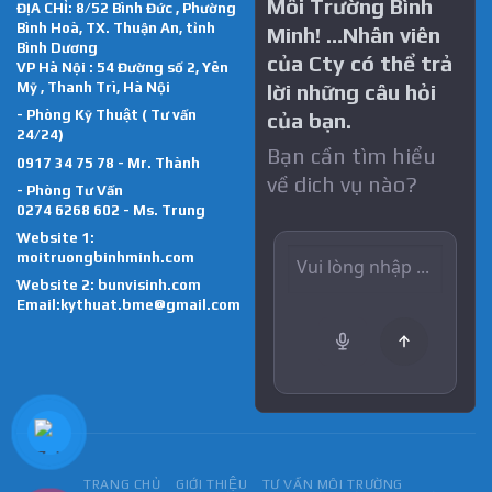
Môi Trường Bình
ĐỊA CHỈ: 8/52 Bình Đức , Phường
Bình Hoà, TX. Thuận An, tỉnh
Minh! …Nhân viên
Bình Dương
của Cty có thể trả
VP Hà Nội : 54 Đường số 2, Yên
Mỹ , Thanh Trì, Hà Nội
lời những câu hỏi
- Phòng Kỹ Thuật ( Tư vấn
của bạn.
24/24)
Bạn cần tìm hiểu
0917 34 75 78 - Mr. Thành
về dich vụ nào?
- Phòng Tư Vấn
0274 6268 602 - Ms. Trung
Website 1:
moitruongbinhminh.com
Website 2:
bunvisinh.com
Email:kythuat.bme@gmail.com
TRANG CHỦ
GIỚI THIỆU
TƯ VẤN MÔI TRƯỜNG