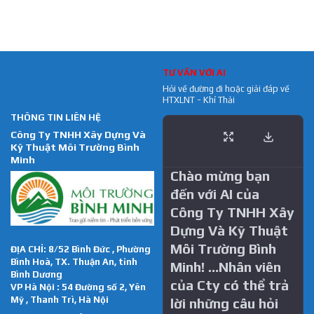
TƯ VẤN VỚI AI
Hỏi về đường đi hoặc giải đáp về
HTXLNT - Khí Thải
THÔNG TIN LIÊN HỆ
Công Ty TNHH Xây Dựng Và
Kỹ Thuật Môi Trường Bình
Minh
Chào mừng bạn
đến với AI của
Công Ty TNHH Xây
Dựng Và Kỹ Thuật
Môi Trường Bình
ĐỊA CHỈ: 8/52 Bình Đức , Phường
Bình Hoà, TX. Thuận An, tỉnh
Minh! …Nhân viên
Bình Dương
của Cty có thể trả
VP Hà Nội : 54 Đường số 2, Yên
Mỹ , Thanh Trì, Hà Nội
lời những câu hỏi