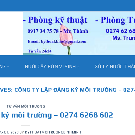
̀NG
NUÔI CẤY BÙN VI SINH
XỬ LÝ NƯỚC THẢ
IVES:
CÔNG TY LẬP ĐĂNG KÝ MÔI TRƯỜNG – 027
TƯ VẤN MÔI TRƯỜNG
 ký môi trường – 0274 6268 602
ARCH, 2023
BY
KYTHUATMOITRUONGBINHMINH