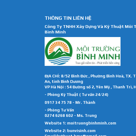
THÔNG TIN LIÊN HỆ
Công Ty TNHH Xây Dựng Và Kỹ Thuật Môi 
Bình Minh
ĐỊA CHỈ: 8/52 Bình Đức , Phường Bình Hoà, TX. 
An, tỉnh Bình Dương
VP Hà Nội : 54 Đường số 2, Yên Mỹ , Thanh Trì, 
- Phòng Kỹ Thuật ( Tư vấn 24/24)
0917 34 75 78 - Mr. Thành
- Phòng Tư Vấn
0274 6268 602 - Ms. Trung
Website 1:
moitruongbinhminh.com
Website 2:
bunvisinh.com