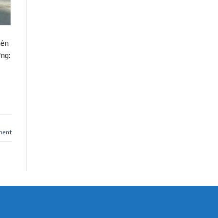
nên
ng:
ment