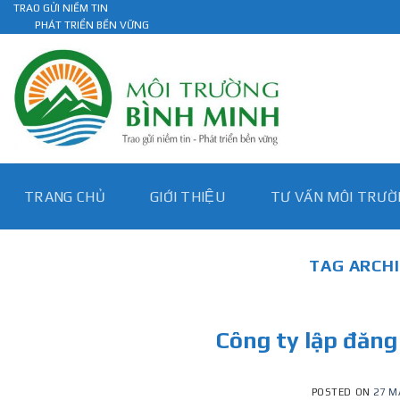
Skip
TRAO GỬI NIỀM TIN
PHÁT TRIỂN BỀN VỮNG
to
content
TRANG CHỦ
GIỚI THIỆU
TƯ VẤN MÔI TRƯƠ
TAG ARCH
Công ty lập đăng
POSTED ON
27 M