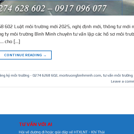
68 602 Luật môi trường mới 2025, nghị định mới, thông tư mới 
g ty môi trường Bình Minh chuyên tư vấn lập các hồ sơ môi trườ
,… cho […]
CONTINUE READING
→
ăng ký môi trường - 0274 6268 602
,
moitruongbinhminh.com
,
tư vấn môi trường
Leave a com
TƯ VẤN VỚI AI
Hỏi về đường đi hoặc giải đáp về HTXLNT - Khí Thải