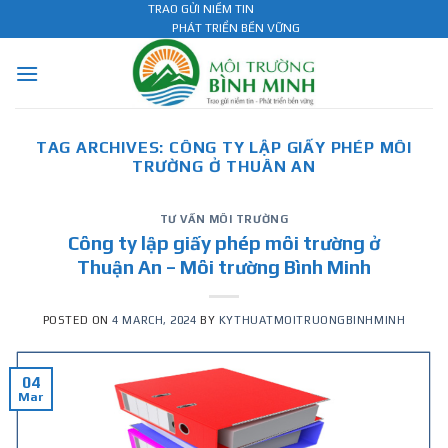
Skip
TRAO GỬI NIỀM TIN
PHÁT TRIỂN BỀN VỮNG
to
content
TAG ARCHIVES:
CÔNG TY LẬP GIẤY PHÉP MÔI
TRƯỜNG Ở THUÂN AN
TƯ VẤN MÔI TRƯỜNG
Công ty lập giấy phép môi trường ở
Thuận An – Môi trường Bình Minh
POSTED ON
4 MARCH, 2024
BY
KYTHUATMOITRUONGBINHMINH
04
Mar