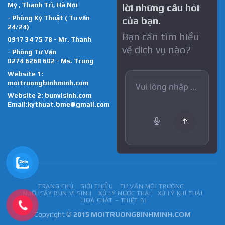
Mỹ , Thanh Trì, Hà Nội
lời những câu hỏi
- Phòng Kỹ Thuật ( Tư vấn
của bạn.
24/24)
Bạn cần tìm hiểu
0917 34 75 78 - Mr. Thành
về dich vụ nào?
- Phòng Tư Vấn
0274 6268 602 - Ms. Trung
Website 1:
moitruongbinhminh.com
Website 2:
bunvisinh.com
Email:kythuat.bme@gmail.com
TRANG CHỦ
GIỚI THIỆU
TƯ VẤN MÔI TRƯỜNG
NUÔI CẤY BÙN VI SINH
XỬ LÝ NƯỚC THẢI
XỬ LÝ KHÍ THẢI
HOÁ CHẤT – THIẾT BỊ
Copyright ©
2015 MOITRUONGBINHMINH.COM