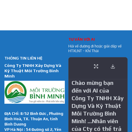
TƯ VẤN VỚI AI
Hỏi về đường đi hoặc giải đáp về
HTXLNT - Khí Thải
THÔNG TIN LIÊN HỆ
Công Ty TNHH Xây Dựng Và
Kỹ Thuật Môi Trường Bình
Minh
Chào mừng bạn
đến với AI của
Công Ty TNHH Xây
Dựng Và Kỹ Thuật
Môi Trường Bình
ĐỊA CHỈ: 8/52 Bình Đức , Phường
Bình Hoà, TX. Thuận An, tỉnh
Minh! …Nhân viên
Bình Dương
của Cty có thể trả
VP Hà Nội : 54 Đường số 2, Yên