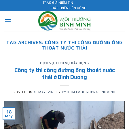
Skip
TRAO GỬI NIỀM TIN
PHÁT TRIỂN BỀN VỮNG
to
content
TAG ARCHIVES:
CÔNG TY THI CÔNG ĐƯỜNG ỐNG
THOÁT NƯỚC THẢI
DỊCH VỤ
,
DỊCH VỤ XÂY DỰNG
Công ty thi công đường ống thoát nước
thải ở Bình Dương
POSTED ON
18 MAY, 2023
BY
KYTHUATMOITRUONGBINHMINH
18
May