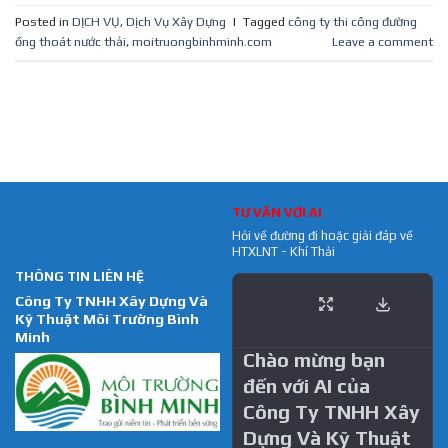
Posted in
DỊCH VỤ
,
Dịch Vụ Xây Dựng
|
Tagged
công ty thi công đường
ống thoát nước thải
,
moitruongbinhminh.com
Leave a comment
TƯ VẤN VỚI AI
Hỏi về đường đi hoặc giải đáp về
HTXLNT - Khí Thải
THÔNG TIN LIÊN HỆ
Công Ty TNHH Xây Dựng Và
Kỹ Thuật Môi Trường Bình
Minh
Chào mừng bạn
đến với AI của
Công Ty TNHH Xây
Dựng Và Kỹ Thuật