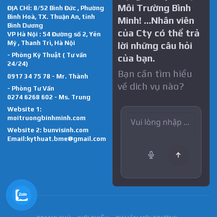
Môi Trường Bình
ĐỊA CHỈ: 8/52 Bình Đức , Phường
Bình Hoà, TX. Thuận An, tỉnh
Minh! …Nhân viên
Bình Dương
của Cty có thể trả
VP Hà Nội : 54 Đường số 2, Yên
Mỹ , Thanh Trì, Hà Nội
lời những câu hỏi
- Phòng Kỹ Thuật ( Tư vấn
của bạn.
24/24)
Bạn cần tìm hiểu
0917 34 75 78 - Mr. Thành
về dich vụ nào?
- Phòng Tư Vấn
0274 6268 602 - Ms. Trung
Website 1:
moitruongbinhminh.com
Website 2:
bunvisinh.com
Email:kythuat.bme@gmail.com