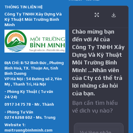
THÔNG TIN LIÊN HỆ
Công Ty TNHH Xây Dựng Và
Kỹ Thuật Môi Trường Bình
Minh
Chào mừng bạn
đến với AI của
Công Ty TNHH Xây
Dựng Và Kỹ Thuật
Môi Trường Bình
ĐỊA CHỈ: 8/52 Bình Đức , Phường
Bình Hoà, TX. Thuận An, tỉnh
Minh! …Nhân viên
Bình Dương
của Cty có thể trả
VP Hà Nội : 54 Đường số 2, Yên
Mỹ , Thanh Trì, Hà Nội
lời những câu hỏi
- Phòng Kỹ Thuật ( Tư vấn
của bạn.
24/24)
Bạn cần tìm hiểu
0917 34 75 78 - Mr. Thành
về dich vụ nào?
- Phòng Tư Vấn
0274 6268 602 - Ms. Trung
Website 1:
moitruongbinhminh.com