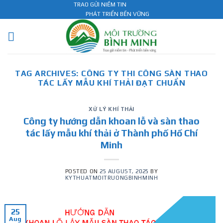
Skip
TRAO GỬI NIỀM TIN
PHÁT TRIỂN BỀN VỮNG
to
content
TAG ARCHIVES:
CÔNG TY THI CÔNG SÀN THAO
TÁC LẤY MẪU KHÍ THẢI ĐẠT CHUẨN
XỬ LÝ KHÍ THẢI
Công ty hướng dẫn khoan lỗ và sàn thao
tác lấy mẫu khí thải ở Thành phố Hồ Chí
Minh
POSTED ON
25 AUGUST, 2025
BY
KYTHUATMOITRUONGBINHMINH
25
Aug