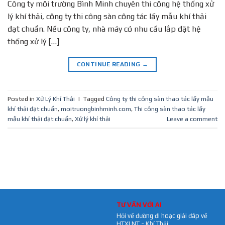
Công ty môi trường Bình Minh chuyên thi công hệ thống xử
lý khí thải, công ty thi công sàn công tác lấy mẫu khí thải
đạt chuẩn. Nếu công ty, nhà máy có nhu cầu lắp đặt hệ
thống xử lý […]
CONTINUE READING
→
Posted in
Xử Lý Khí Thải
|
Tagged
Công ty thi công sàn thao tác lấy mẫu
khí thải đạt chuẩn
,
moitruongbinhminh.com
,
Thi công sàn thao tác lấy
mẫu khí thải đạt chuẩn
,
Xử lý khí thải
Leave a comment
TƯ VẤN VỚI AI
Hỏi về đường đi hoặc giải đáp về
HTXLNT - Khí Thải