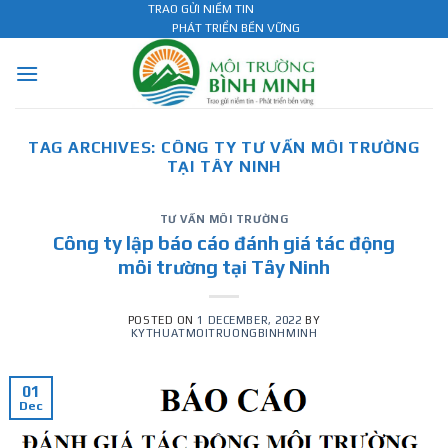
Skip
TRAO GỬI NIỀM TIN
PHÁT TRIỂN BỀN VỮNG
to
content
TAG ARCHIVES:
CÔNG TY TƯ VẤN MÔI TRƯỜNG
TẠI TÂY NINH
TƯ VẤN MÔI TRƯỜNG
Công ty lập báo cáo đánh giá tác động
môi trường tại Tây Ninh
POSTED ON
1 DECEMBER, 2022
BY
KYTHUATMOITRUONGBINHMINH
01
Dec