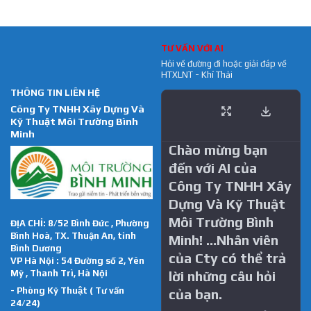
TƯ VẤN VỚI AI
Hỏi về đường đi hoặc giải đáp về
HTXLNT - Khí Thải
THÔNG TIN LIÊN HỆ
Công Ty TNHH Xây Dựng Và
Kỹ Thuật Môi Trường Bình
Minh
Chào mừng bạn
đến với AI của
Công Ty TNHH Xây
Dựng Và Kỹ Thuật
Môi Trường Bình
ĐỊA CHỈ: 8/52 Bình Đức , Phường
Bình Hoà, TX. Thuận An, tỉnh
Minh! …Nhân viên
Bình Dương
của Cty có thể trả
VP Hà Nội : 54 Đường số 2, Yên
Mỹ , Thanh Trì, Hà Nội
lời những câu hỏi
- Phòng Kỹ Thuật ( Tư vấn
của bạn.
24/24)