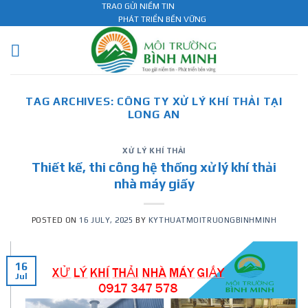
Skip
TRAO GỬI NIỀM TIN
PHÁT TRIỂN BỀN VỮNG
to
content
TAG ARCHIVES:
CÔNG TY XỬ LÝ KHÍ THẢI TẠI
LONG AN
XỬ LÝ KHÍ THẢI
Thiết kế, thi công hệ thống xử lý khí thải
nhà máy giấy
POSTED ON
16 JULY, 2025
BY
KYTHUATMOITRUONGBINHMINH
16
Jul