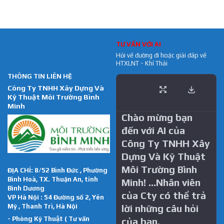
TƯ VẤN VỚI AI
Hỏi về đường đi hoặc giải đáp về
HTXLNT - Khí Thải
THÔNG TIN LIÊN HỆ
Công Ty TNHH Xây Dựng Và
Kỹ Thuật Môi Trường Bình
Minh
Chào mừng bạn
đến với AI của
Công Ty TNHH Xây
Dựng Và Kỹ Thuật
Môi Trường Bình
ĐỊA CHỈ: 8/52 Bình Đức , Phường
Bình Hoà, TX. Thuận An, tỉnh
Minh! …Nhân viên
Bình Dương
của Cty có thể trả
VP Hà Nội : 54 Đường số 2, Yên
Mỹ , Thanh Trì, Hà Nội
lời những câu hỏi
- Phòng Kỹ Thuật ( Tư vấn
của bạn.