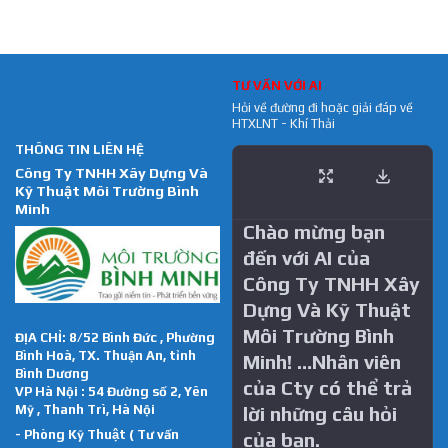
TƯ VẤN VỚI AI
Hỏi về đường đi hoặc giải đáp về
HTXLNT - Khí Thải
THÔNG TIN LIÊN HỆ
Công Ty TNHH Xây Dựng Và
Kỹ Thuật Môi Trường Bình
Minh
Chào mừng bạn
đến với AI của
Công Ty TNHH Xây
Dựng Và Kỹ Thuật
Môi Trường Bình
ĐỊA CHỈ: 8/52 Bình Đức , Phường
Bình Hoà, TX. Thuận An, tỉnh
Minh! …Nhân viên
Bình Dương
của Cty có thể trả
VP Hà Nội : 54 Đường số 2, Yên
Mỹ , Thanh Trì, Hà Nội
lời những câu hỏi
- Phòng Kỹ Thuật ( Tư vấn
của bạn.