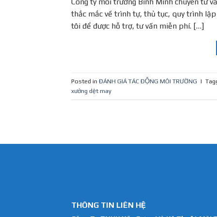
Công ty môi trường Bình Minh chuyên tư v
thắc mắc về trình tự, thủ tục, quy trình l
tôi để được hỗ trợ, tư vấn miễn phí. […]
Posted in
ĐÁNH GIÁ TÁC ĐỘNG MÔI TRƯỜNG
|
Tag
xưởng dệt may
THÔNG TIN LIÊN HỆ