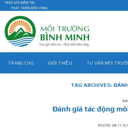
Skip
TRAO GỬI NIỀM TIN
PHÁT TRIỂN BỀN VỮNG
to
content
TRANG CHỦ
GIỚI THIỆU
TƯ VẤN MÔI TRƯƠ
TAG ARCHIVES:
ĐÁNH
ĐA
Đánh giá tác động mô
POSTED ON
11 OC