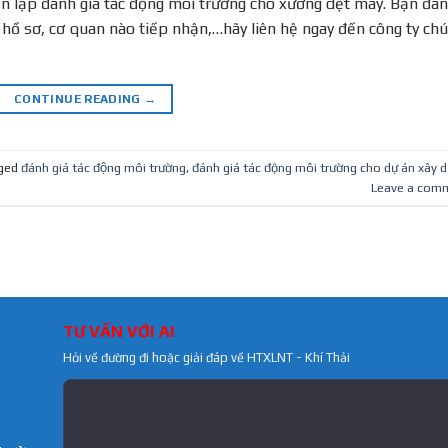
ấn lập đánh giá tác động môi trường cho xưởng dệt may. Bạn đa
ập hồ sơ, cơ quan nào tiếp nhận,…hãy liên hệ ngay đến công ty ch
CONTINUE READING
→
ged
đánh giá tác động môi trường
,
đánh giá tác động môi trường cho dự án xây 
Leave a com
TƯ VẤN VỚI AI
Hỏi về đường đi hoặc giải đáp về HTXLNT - Khí Thải