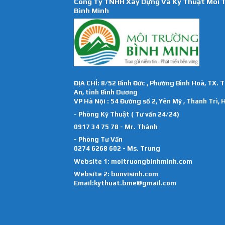
Công Ty TNHH Xây Dựng Và Kỹ Thuật Môi 
Bình Minh
ĐỊA CHỈ: 8/52 Bình Đức , Phường Bình Hoà, TX. 
An, tỉnh Bình Dương
VP Hà Nội : 54 Đường số 2, Yên Mỹ , Thanh Trì, 
- Phòng Kỹ Thuật ( Tư vấn 24/24)
0917 34 75 78 - Mr. Thành
- Phòng Tư Vấn
0274 6268 602 - Ms. Trung
Website 1:
moitruongbinhminh.com
Website 2:
bunvisinh.com
Email:kythuat.bme@gmail.com