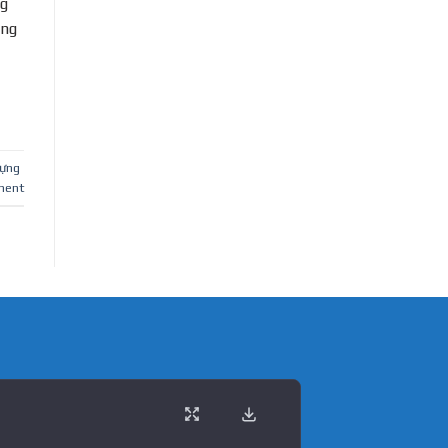
ng
úng
dựng
ment