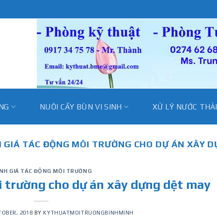
̀NG
NUÔI CẤY BÙN VI SINH
XỬ LÝ NƯỚC THẢ
 GIÁ TÁC ĐỘNG MÔI TRƯỜNG CHO DỰ ÁN XÂY 
́NH GIÁ TÁC ĐỘNG MÔI TRƯỜNG
i trường cho dự án xây dựng dệt may
TOBER, 2018
BY
KYTHUATMOITRUONGBINHMINH