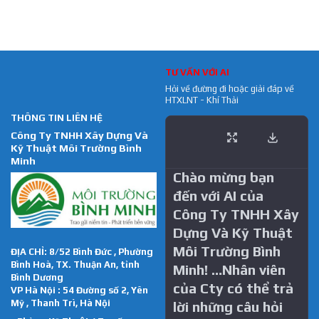
TƯ VẤN VỚI AI
Hỏi về đường đi hoặc giải đáp về
HTXLNT - Khí Thải
THÔNG TIN LIÊN HỆ
Công Ty TNHH Xây Dựng Và
Kỹ Thuật Môi Trường Bình
Minh
Chào mừng bạn
đến với AI của
Công Ty TNHH Xây
Dựng Và Kỹ Thuật
Môi Trường Bình
ĐỊA CHỈ: 8/52 Bình Đức , Phường
Bình Hoà, TX. Thuận An, tỉnh
Minh! …Nhân viên
Bình Dương
của Cty có thể trả
VP Hà Nội : 54 Đường số 2, Yên
Mỹ , Thanh Trì, Hà Nội
lời những câu hỏi