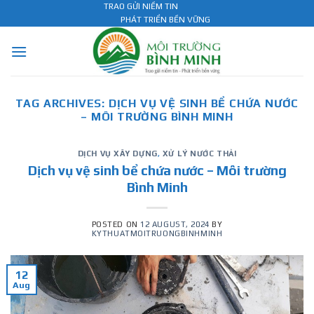
Skip
TRAO GỬI NIỀM TIN
PHÁT TRIỂN BỀN VỮNG
to
content
TAG ARCHIVES:
DỊCH VỤ VỆ SINH BỂ CHỨA NƯỚC
– MÔI TRƯỜNG BÌNH MINH
DỊCH VỤ XÂY DỰNG
,
XỬ LÝ NƯỚC THẢI
Dịch vụ vệ sinh bể chứa nước – Môi trường
Bình Minh
POSTED ON
12 AUGUST, 2024
BY
KYTHUATMOITRUONGBINHMINH
12
Aug