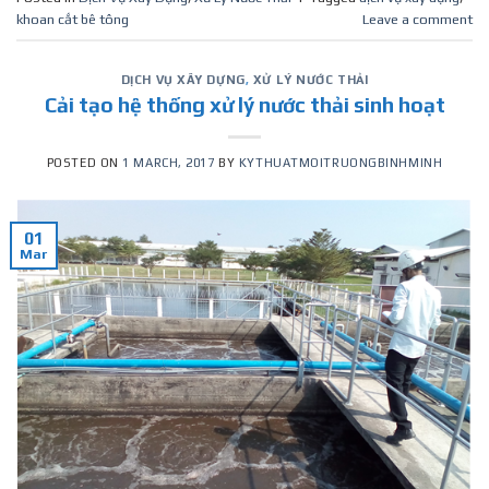
khoan cắt bê tông
Leave a comment
DỊCH VỤ XÂY DỰNG
,
XỬ LÝ NƯỚC THẢI
Cải tạo hệ thống xử lý nước thải sinh hoạt
POSTED ON
1 MARCH, 2017
BY
KYTHUATMOITRUONGBINHMINH
01
Mar