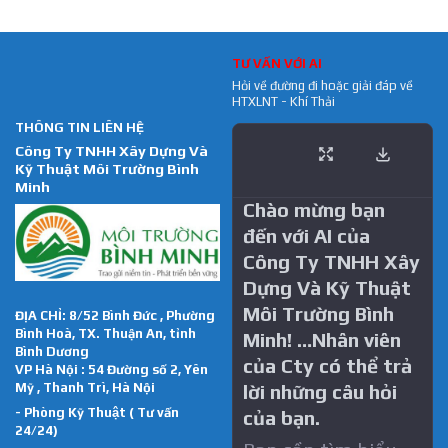
TƯ VẤN VỚI AI
Hỏi về đường đi hoặc giải đáp về
HTXLNT - Khí Thải
THÔNG TIN LIÊN HỆ
Công Ty TNHH Xây Dựng Và
Kỹ Thuật Môi Trường Bình
Minh
Chào mừng bạn
đến với AI của
Công Ty TNHH Xây
Dựng Và Kỹ Thuật
Môi Trường Bình
ĐỊA CHỈ: 8/52 Bình Đức , Phường
Bình Hoà, TX. Thuận An, tỉnh
Minh! …Nhân viên
Bình Dương
của Cty có thể trả
VP Hà Nội : 54 Đường số 2, Yên
Mỹ , Thanh Trì, Hà Nội
lời những câu hỏi
- Phòng Kỹ Thuật ( Tư vấn
của bạn.
24/24)