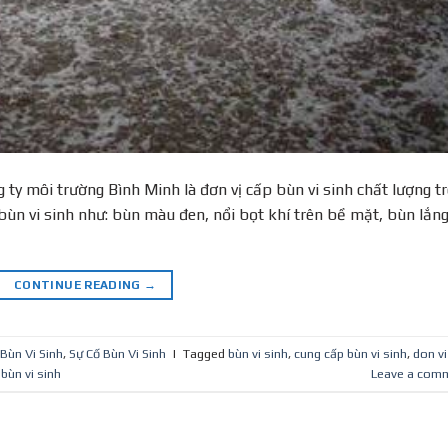
 ty môi trường Bình Minh là đơn vị cấp bùn vi sinh chất lượng t
bùn vi sinh như: bùn màu đen, nổi bọt khí trên bề mặt, bùn lắn
CONTINUE READING
→
Bùn Vi Sinh
,
Sự Cố Bùn Vi Sinh
|
Tagged
bùn vi sinh
,
cung cấp bùn vi sinh
,
don vi
bùn vi sinh
Leave a com