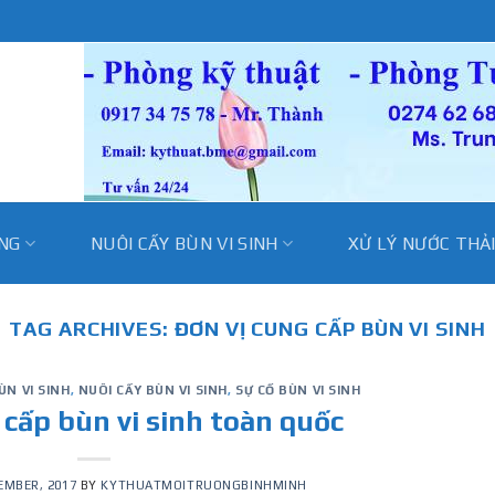
̀NG
NUÔI CẤY BÙN VI SINH
XỬ LÝ NƯỚC THẢ
TAG ARCHIVES:
ĐƠN VỊ CUNG CẤP BÙN VI SINH
ÙN VI SINH
,
NUÔI CẤY BÙN VI SINH
,
SỰ CỐ BÙN VI SINH
 cấp bùn vi sinh toàn quốc
EMBER, 2017
BY
KYTHUATMOITRUONGBINHMINH