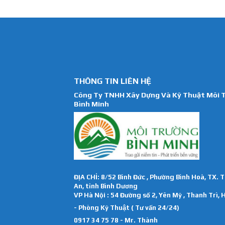
THÔNG TIN LIÊN HỆ
Công Ty TNHH Xây Dựng Và Kỹ Thuật Môi 
Bình Minh
ĐỊA CHỈ: 8/52 Bình Đức , Phường Bình Hoà, TX. 
An, tỉnh Bình Dương
VP Hà Nội : 54 Đường số 2, Yên Mỹ , Thanh Trì, 
- Phòng Kỹ Thuật ( Tư vấn 24/24)
0917 34 75 78 - Mr. Thành