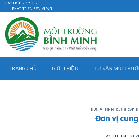
Skip
TRAO GỬI NIỀM TIN
PHÁT TRIỂN BỀN VỮNG
to
content
TRANG CHỦ
GIỚI THIỆU
TƯ VẤN MÔI TRƯƠ
BÙN VI SINH
,
CUNG CẤP B
Đơn vị cung
POSTED ON
1 NOV