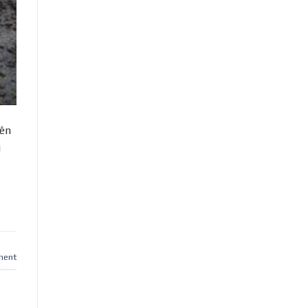
rên
g
ment