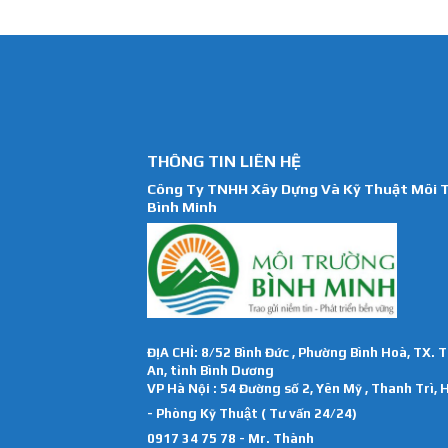
THÔNG TIN LIÊN HỆ
Công Ty TNHH Xây Dựng Và Kỹ Thuật Môi 
Bình Minh
ĐỊA CHỈ: 8/52 Bình Đức , Phường Bình Hoà, TX. 
An, tỉnh Bình Dương
VP Hà Nội : 54 Đường số 2, Yên Mỹ , Thanh Trì, 
- Phòng Kỹ Thuật ( Tư vấn 24/24)
0917 34 75 78 - Mr. Thành