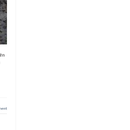
rên
g
ment