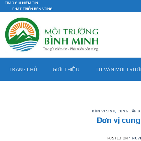
Skip
TRAO GỬI NIỀM TIN
PHÁT TRIỂN BỀN VỮNG
to
content
TRANG CHỦ
GIỚI THIỆU
TƯ VẤN MÔI TRƯƠ
BÙN VI SINH
,
CUNG CẤP B
Đơn vị cung
POSTED ON
1 NOV