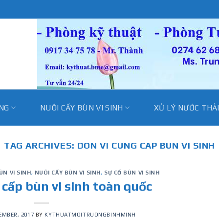
̀NG
NUÔI CẤY BÙN VI SINH
XỬ LÝ NƯỚC THẢ
TAG ARCHIVES:
DON VI CUNG CAP BUN VI SINH
ÙN VI SINH
,
NUÔI CẤY BÙN VI SINH
,
SỰ CỐ BÙN VI SINH
 cấp bùn vi sinh toàn quốc
EMBER, 2017
BY
KYTHUATMOITRUONGBINHMINH