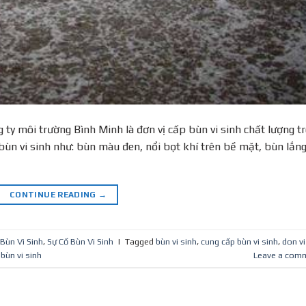
 ty môi trường Bình Minh là đơn vị cấp bùn vi sinh chất lượng t
bùn vi sinh như: bùn màu đen, nổi bọt khí trên bề mặt, bùn lắn
CONTINUE READING
→
Bùn Vi Sinh
,
Sự Cố Bùn Vi Sinh
|
Tagged
bùn vi sinh
,
cung cấp bùn vi sinh
,
don vi
bùn vi sinh
Leave a com