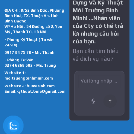
Dựng Và Kỹ Thuật
Môi Trường Bình
ĐỊA CHỈ: 8/52 Bình Đức , Phường
Bình Hoà, TX. Thuận An, tỉnh
Minh! …Nhân viên
Bình Dương
của Cty có thể trả
VP Hà Nội : 54 Đường số 2, Yên
Mỹ , Thanh Trì, Hà Nội
lời những câu hỏi
- Phòng Kỹ Thuật ( Tư vấn
của bạn.
24/24)
Bạn cần tìm hiểu
0917 34 75 78 - Mr. Thành
về dich vụ nào?
- Phòng Tư Vấn
0274 6268 602 - Ms. Trung
Website 1:
moitruongbinhminh.com
Website 2:
bunvisinh.com
Email:kythuat.bme@gmail.com