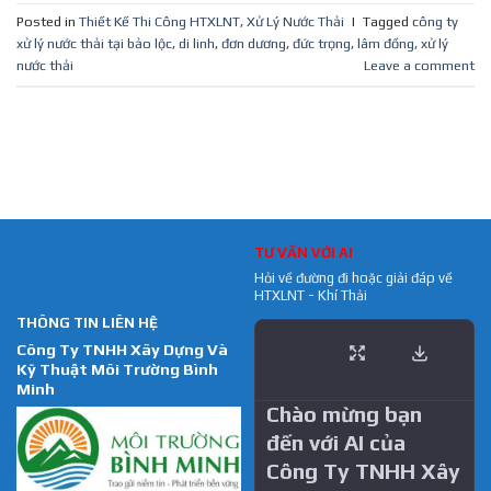
Posted in
Thiết Kế Thi Công HTXLNT
,
Xử Lý Nước Thải
|
Tagged
công ty
xử lý nước thải tại bảo lộc
,
di linh
,
đơn dương
,
đức trọng
,
lâm đồng
,
xử lý
nước thải
Leave a comment
TƯ VẤN VỚI AI
Hỏi về đường đi hoặc giải đáp về
HTXLNT - Khí Thải
THÔNG TIN LIÊN HỆ
Công Ty TNHH Xây Dựng Và
Kỹ Thuật Môi Trường Bình
Minh
Chào mừng bạn
đến với AI của
Công Ty TNHH Xây