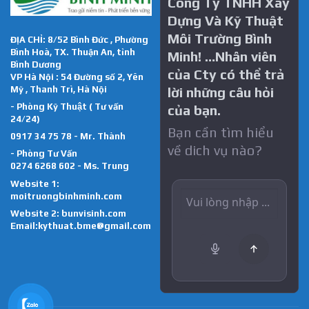
Công Ty TNHH Xây
Dựng Và Kỹ Thuật
Môi Trường Bình
ĐỊA CHỈ: 8/52 Bình Đức , Phường
Bình Hoà, TX. Thuận An, tỉnh
Minh! …Nhân viên
Bình Dương
của Cty có thể trả
VP Hà Nội : 54 Đường số 2, Yên
Mỹ , Thanh Trì, Hà Nội
lời những câu hỏi
- Phòng Kỹ Thuật ( Tư vấn
của bạn.
24/24)
Bạn cần tìm hiểu
0917 34 75 78 - Mr. Thành
về dich vụ nào?
- Phòng Tư Vấn
0274 6268 602 - Ms. Trung
Website 1:
moitruongbinhminh.com
Website 2:
bunvisinh.com
Email:kythuat.bme@gmail.com