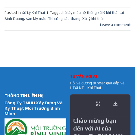
Posted in
Xử Lý Khí Thải
|
Tagged
lỗ lấy mẫu hệ thống xử lý khí thải tại
Bình Dương
,
sàn lấy mẫu
,
Thi công cầu thang
,
Xử lý khí thải
Leave a comment
TƯ VẤN VỚI AI
Hỏi về đường đi hoặc giải đáp về
HTXLNT - Khí Thải
THÔNG TIN LIÊN HỆ
Công Ty TNHH Xây Dựng Và
Kỹ Thuật Môi Trường Bình
Minh
Chào mừng bạn
đến với AI của