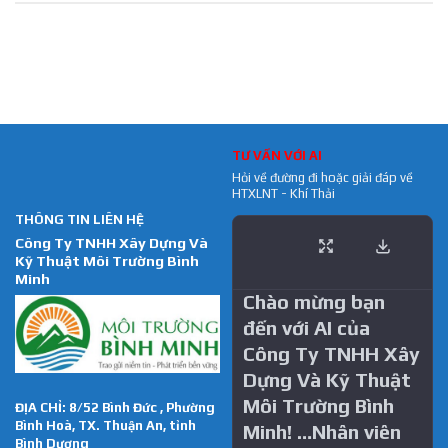
TƯ VẤN VỚI AI
Hỏi về đường đi hoặc giải đáp về
HTXLNT - Khí Thải
THÔNG TIN LIÊN HỆ
Công Ty TNHH Xây Dựng Và
Kỹ Thuật Môi Trường Bình
Minh
Chào mừng bạn
đến với AI của
Công Ty TNHH Xây
Dựng Và Kỹ Thuật
Môi Trường Bình
ĐỊA CHỈ: 8/52 Bình Đức , Phường
Bình Hoà, TX. Thuận An, tỉnh
Minh! …Nhân viên
Bình Dương