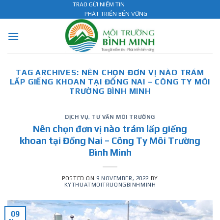
Skip
TRAO GỬI NIỀM TIN
PHÁT TRIỂN BỀN VỮNG
to
content
TAG ARCHIVES:
NÊN CHỌN ĐƠN VỊ NÀO TRÁM
LẤP GIẾNG KHOAN TẠI ĐỒNG NAI – CÔNG TY MÔI
TRƯỜNG BÌNH MINH
DỊCH VỤ
,
TƯ VẤN MÔI TRƯỜNG
Nên chọn đơn vị nào trám lấp giếng
khoan tại Đồng Nai – Công Ty Môi Trường
Bình Minh
POSTED ON
9 NOVEMBER, 2022
BY
KYTHUATMOITRUONGBINHMINH
09