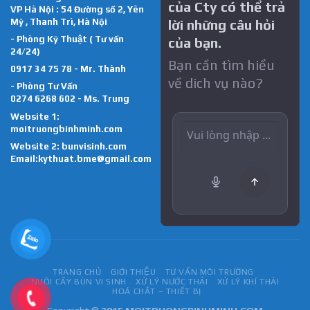
của Cty có thể trả
VP Hà Nội : 54 Đường số 2, Yên
Mỹ , Thanh Trì, Hà Nội
lời những câu hỏi
- Phòng Kỹ Thuật ( Tư vấn
của bạn.
24/24)
Bạn cần tìm hiểu
0917 34 75 78 - Mr. Thành
về dich vụ nào?
- Phòng Tư Vấn
0274 6268 602 - Ms. Trung
Website 1:
moitruongbinhminh.com
Website 2:
bunvisinh.com
Email:kythuat.bme@gmail.com
TRANG CHỦ
GIỚI THIỆU
TƯ VẤN MÔI TRƯỜNG
NUÔI CẤY BÙN VI SINH
XỬ LÝ NƯỚC THẢI
XỬ LÝ KHÍ THẢI
HOÁ CHẤT – THIẾT BỊ