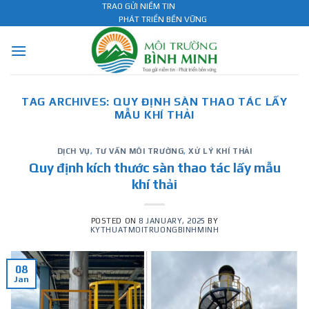
Skip
TRAO GỬI NIỀM TIN
PHÁT TRIỂN BỀN VỮNG
to
content
TAG ARCHIVES:
QUY ĐỊNH SÀN THAO TÁC LẤY
MẪU KHÍ THẢI
DỊCH VỤ
,
TƯ VẤN MÔI TRƯỜNG
,
XỬ LÝ KHÍ THẢI
Quy định kích thước sàn thao tác lấy mẫu
khí thải
POSTED ON
8 JANUARY, 2025
BY
KYTHUATMOITRUONGBINHMINH
08
Jan