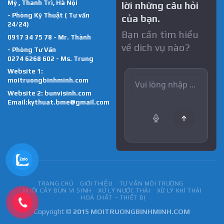
Mỹ , Thanh Trì, Hà Nội
lời những câu hỏi
- Phòng Kỹ Thuật ( Tư vấn
của bạn.
24/24)
Bạn cần tìm hiểu
0917 34 75 78 - Mr. Thành
về dich vụ nào?
- Phòng Tư Vấn
0274 6268 602 - Ms. Trung
Website 1:
moitruongbinhminh.com
Website 2:
bunvisinh.com
Email:kythuat.bme@gmail.com
TRANG CHỦ
GIỚI THIỆU
TƯ VẤN MÔI TRƯỜNG
NUÔI CẤY BÙN VI SINH
XỬ LÝ NƯỚC THẢI
XỬ LÝ KHÍ THẢI
HOÁ CHẤT – THIẾT BỊ
Copyright ©
2015 MOITRUONGBINHMINH.COM