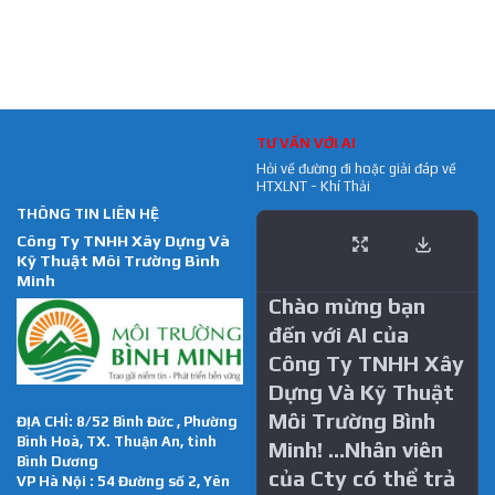
TƯ VẤN VỚI AI
Hỏi về đường đi hoặc giải đáp về
HTXLNT - Khí Thải
THÔNG TIN LIÊN HỆ
Công Ty TNHH Xây Dựng Và
Kỹ Thuật Môi Trường Bình
Minh
Chào mừng bạn
đến với AI của
Công Ty TNHH Xây
Dựng Và Kỹ Thuật
Môi Trường Bình
ĐỊA CHỈ: 8/52 Bình Đức , Phường
Bình Hoà, TX. Thuận An, tỉnh
Minh! …Nhân viên
Bình Dương
của Cty có thể trả
VP Hà Nội : 54 Đường số 2, Yên