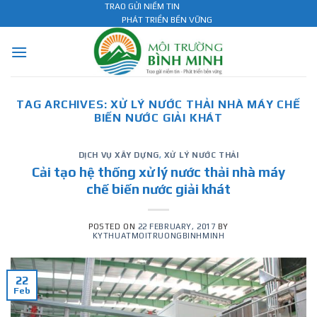
Skip
TRAO GỬI NIỀM TIN
PHÁT TRIỂN BỀN VỮNG
to
content
TAG ARCHIVES:
XỬ LÝ NƯỚC THẢI NHÀ MÁY CHẾ
BIẾN NƯỚC GIẢI KHÁT
DỊCH VỤ XÂY DỰNG
,
XỬ LÝ NƯỚC THẢI
Cải tạo hệ thống xử lý nước thải nhà máy
chế biến nước giải khát
POSTED ON
22 FEBRUARY, 2017
BY
KYTHUATMOITRUONGBINHMINH
22
Feb