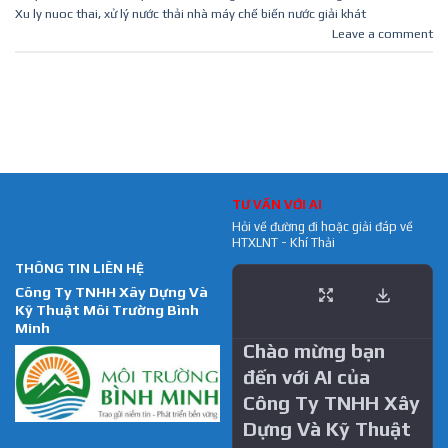
Xu ly nuoc thai
,
xử lý nước thải nhà máy chế biến nước giải khát
Leave a comment
TƯ VẤN VỚI AI
Hỏi về đường đi hoặc giải đáp về
HTXLNT - Khí Thải
THÔNG TIN LIÊN HỆ
Công Ty TNHH Xây Dựng Và
Kỹ Thuật Môi Trường Bình
Minh
Chào mừng bạn
đến với AI của
Công Ty TNHH Xây
Dựng Và Kỹ Thuật