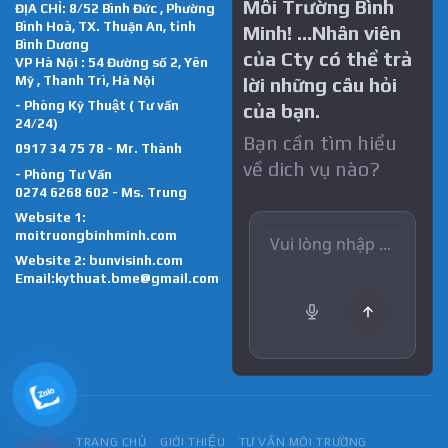
Môi Trường Bình
ĐỊA CHỈ: 8/52 Bình Đức , Phường
Bình Hoà, TX. Thuận An, tỉnh
Minh! …Nhân viên
Bình Dương
của Cty có thể trả
VP Hà Nội : 54 Đường số 2, Yên
Mỹ , Thanh Trì, Hà Nội
lời những câu hỏi
- Phòng Kỹ Thuật ( Tư vấn
của bạn.
24/24)
Bạn cần tìm hiểu
0917 34 75 78 - Mr. Thành
về dich vụ nào?
- Phòng Tư Vấn
0274 6268 602 - Ms. Trung
Website 1:
moitruongbinhminh.com
Website 2:
bunvisinh.com
Email:kythuat.bme@gmail.com
TRANG CHỦ
GIỚI THIỆU
TƯ VẤN MÔI TRƯỜNG