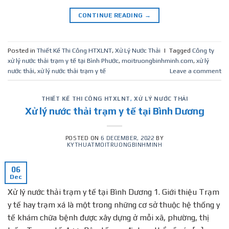
CONTINUE READING
→
Posted in
Thiết Kế Thi Công HTXLNT
,
Xử Lý Nước Thải
|
Tagged
Công ty
xử lý nước thải trạm y tế tại Bình Phước
,
moitruongbinhminh.com
,
xử lý
nước thải
,
xử lý nước thải trạm y tế
Leave a comment
THIẾT KẾ THI CÔNG HTXLNT
,
XỬ LÝ NƯỚC THẢI
Xử lý nước thải trạm y tế tại Bình Dương
POSTED ON
6 DECEMBER, 2022
BY
KYTHUATMOITRUONGBINHMINH
06
Dec
Xử lý nước thải trạm y tế tại Bình Dương 1. Giới thiệu Trạm
y tế hay trạm xá là một trong những cơ sở thuộc hệ thống y
tế khám chữa bệnh được xây dựng ở mỗi xã, phường, thị