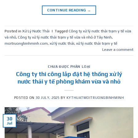
CONTINUE READING
→
Posted in
Xử Lý Nước Thải
|
Tagged
Công ty xử lý nước thải trạm y tế vừa
và nhỏ
,
Công ty xử lý nước thải trạm y tế vừa và nhỏ ở Tây Ninh
,
moitruongbinhminh.com
,
xử lý nước thải
,
xử lý nước thải trạm y tế
Leave a comment
CHƯA ĐƯỢC PHÂN LOẠI
Công ty thi công lắp đặt hệ thống xử lý
nước thải y tế phòng khám vừa và nhỏ
POSTED ON
30 JULY, 2025
BY
KYTHUATMOITRUONGBINHMINH
30
Jul