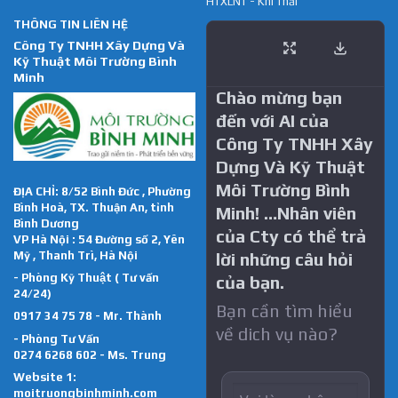
HTXLNT - Khí Thải
THÔNG TIN LIÊN HỆ
Công Ty TNHH Xây Dựng Và
Kỹ Thuật Môi Trường Bình
Minh
Chào mừng bạn
đến với AI của
Công Ty TNHH Xây
Dựng Và Kỹ Thuật
Môi Trường Bình
ĐỊA CHỈ: 8/52 Bình Đức , Phường
Bình Hoà, TX. Thuận An, tỉnh
Minh! …Nhân viên
Bình Dương
của Cty có thể trả
VP Hà Nội : 54 Đường số 2, Yên
Mỹ , Thanh Trì, Hà Nội
lời những câu hỏi
- Phòng Kỹ Thuật ( Tư vấn
của bạn.
24/24)
Bạn cần tìm hiểu
0917 34 75 78 - Mr. Thành
về dich vụ nào?
- Phòng Tư Vấn
0274 6268 602 - Ms. Trung
Website 1:
moitruongbinhminh.com