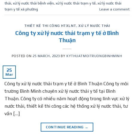
thải
,
xử lý nước thải bệnh viện
,
xử lý nước thải trạm y tế
,
xử lý nước thải
trạm y tế xã phường
Leave a comment
THIẾT KẾ THI CÔNG HTXLNT
,
XỬ LÝ NƯỚC THẢI
Công ty xử lý nước thải trạm y tế ở Bình
Thuận
POSTED ON
25 MARCH, 2023
BY
KYTHUATMOITRUONGBINHMINH
25
Mar
Công ty xử lý nước thải trạm y tế ở Bình Thuận Công ty môi
trường Bình Minh chuyên xử lý nước thải y tế tại Bình
Thuận. Công ty có nhiều năm hoạt động trong lĩnh vực xử lý
nước thải, thiết kế thi công các hệ thống xử lý nước thải, tư
vấn […]
CONTINUE READING
→