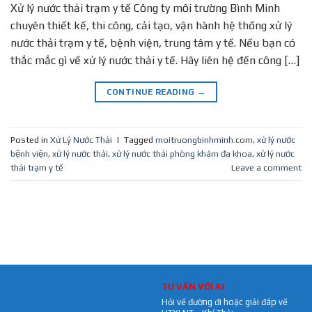
Xử lý nước thải trạm y tế Công ty môi trường Bình Minh
chuyên thiết kế, thi công, cải tạo, vận hành hệ thống xử lý
nước thải trạm y tế, bệnh viện, trung tâm y tế. Nếu bạn có
thắc mắc gì về xử lý nước thải y tế. Hãy liên hệ đến công […]
CONTINUE READING
→
Posted in
Xử Lý Nước Thải
|
Tagged
moitruongbinhminh.com
,
xử lý nước
bệnh viện
,
xử lý nước thải
,
xử lý nước thải phòng khám đa khoa
,
xử lý nước
thải trạm y tế
Leave a comment
TƯ VẤN VỚI AI
Hỏi về đường đi hoặc giải đáp về