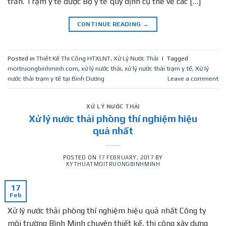
trấn. Trạm y tế được Bộ y tế quy định cụ thể về các […]
CONTINUE READING
→
Posted in
Thiết Kế Thi Công HTXLNT
,
Xử Lý Nước Thải
|
Tagged
moitruongbinhminh.com
,
xử lý nước thải
,
xử lý nước thải trạm y tế
,
Xử lý
nước thải trạm y tế tại Bình Dương
Leave a comment
XỬ LÝ NƯỚC THẢI
Xử lý nước thải phòng thí nghiệm hiệu
quả nhất
POSTED ON
17 FEBRUARY, 2017
BY
KYTHUATMOITRUONGBINHMINH
17
Feb
Xử lý nước thải phòng thí nghiệm hiệu quả nhất Công ty
môi trường Bình Minh chuyên thiết kế, thi công xây dựng