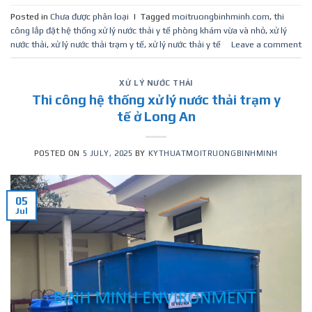
Posted in
Chưa được phân loại
|
Tagged
moitruongbinhminh.com
,
thi
công lắp đặt hệ thống xử lý nước thải y tế phòng khám vừa và nhỏ
,
xử lý
nước thải
,
xử lý nước thải trạm y tế
,
xử lý nước thải y tế
Leave a comment
XỬ LÝ NƯỚC THẢI
Thi công hệ thống xử lý nước thải trạm y
tế ở Long An
POSTED ON
5 JULY, 2025
BY
KYTHUATMOITRUONGBINHMINH
05
Jul