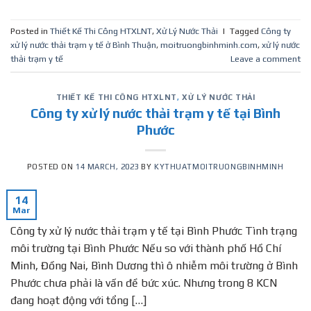
Posted in
Thiết Kế Thi Công HTXLNT
,
Xử Lý Nước Thải
|
Tagged
Công ty
xử lý nước thải trạm y tế ở Bình Thuận
,
moitruongbinhminh.com
,
xử lý nước
thải trạm y tế
Leave a comment
THIẾT KẾ THI CÔNG HTXLNT
,
XỬ LÝ NƯỚC THẢI
Công ty xử lý nước thải trạm y tế tại Bình
Phước
POSTED ON
14 MARCH, 2023
BY
KYTHUATMOITRUONGBINHMINH
14
Mar
Công ty xử lý nước thải trạm y tế tại Bình Phước Tình trạng
môi trường tại Bình Phước Nếu so với thành phố Hồ Chí
Minh, Đồng Nai, Bình Dương thì ô nhiễm môi trường ở Bình
Phước chưa phải là vấn đề bức xúc. Nhưng trong 8 KCN
đang hoạt động với tổng […]