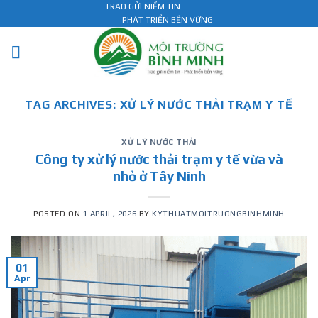
Skip
TRAO GỬI NIỀM TIN
PHÁT TRIỂN BỀN VỮNG
to
content
TAG ARCHIVES:
XỬ LÝ NƯỚC THẢI TRẠM Y TẾ
XỬ LÝ NƯỚC THẢI
Công ty xử lý nước thải trạm y tế vừa và
nhỏ ở Tây Ninh
POSTED ON
1 APRIL, 2026
BY
KYTHUATMOITRUONGBINHMINH
01
Apr