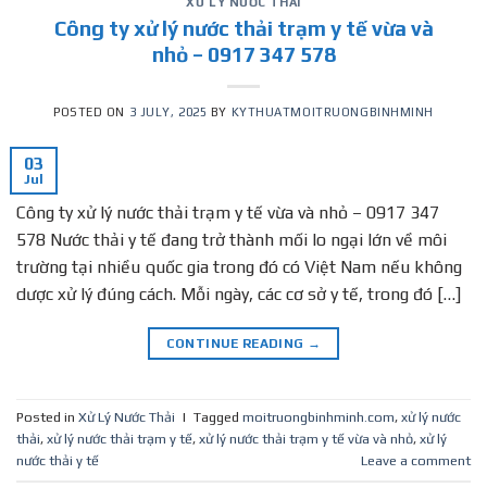
XỬ LÝ NƯỚC THẢI
Công ty xử lý nước thải trạm y tế vừa và
nhỏ – 0917 347 578
POSTED ON
3 JULY, 2025
BY
KYTHUATMOITRUONGBINHMINH
03
Jul
Công ty xử lý nước thải trạm y tế vừa và nhỏ – 0917 347
578 Nước thải y tế đang trở thành mối lo ngại lớn về môi
trường tại nhiều quốc gia trong đó có Việt Nam nếu không
dược xử lý đúng cách. Mỗi ngày, các cơ sở y tế, trong đó […]
CONTINUE READING
→
Posted in
Xử Lý Nước Thải
|
Tagged
moitruongbinhminh.com
,
xử lý nước
thải
,
xử lý nước thải trạm y tế
,
xử lý nước thải trạm y tế vừa và nhỏ
,
xử lý
nước thải y tế
Leave a comment