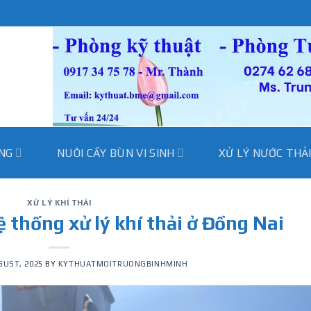
̀NG
NUÔI CẤY BÙN VI SINH
XỬ LÝ NƯỚC THẢ
XỬ LÝ KHÍ THẢI
ệ thống xử lý khí thải ở Đồng Nai
GUST, 2025
BY
KYTHUATMOITRUONGBINHMINH