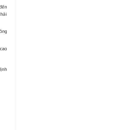
 đến
thải
hông
 cao
định