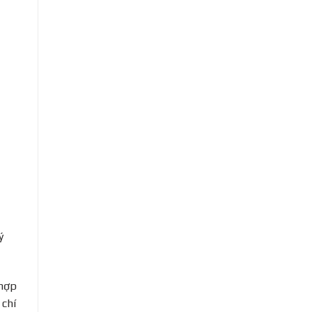
ý
 hợp
 chí