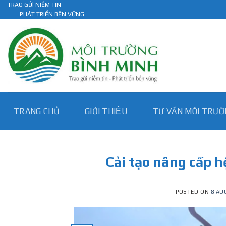
Skip
TRAO GỬI NIỀM TIN
PHÁT TRIỂN BỀN VỮNG
to
content
TRANG CHỦ
GIỚI THIỆU
TƯ VẤN MÔI TRƯƠ
Cải tạo nâng cấp h
POSTED ON
8 AU