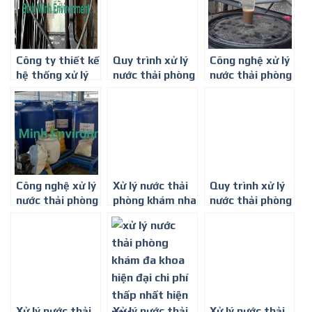
Công ty thiết kế
Quy trình xử lý
Công nghệ xử lý
hệ thống xử lý
nước thải phòng
nước thải phòng
nước thải phòng
khám đa khoa ở
khám đa khoa
khám đa khoa ở
Long An
trên toàn Quốc
Bình Phước
Công nghệ xử lý
Xử lý nước thải
Quy trình xử lý
nước thải phòng
phòng khám nha
nước thải phòng
khám đa khoa ở
khoa tại Bình
khám đa khoa
Đồng Nai
Dương
hiệu quả nhất
Xử lý nước thải
Xử lý nước thải
Xử lý nước thải