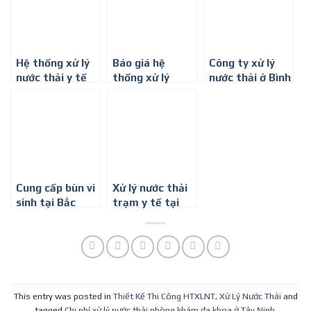
Hệ thống xử lý
Báo giá hệ
Công ty xử lý
nước thải y tế
thống xử lý
nước thải ở Bình
nước thải chi phí
Dương
thấp
Cung cấp bùn vi
Xử lý nước thải
sinh tại Bắc
trạm y tế tại
Ninh Bắc Giang
Bình Dương
This entry was posted in
Thiết Kế Thi Công HTXLNT
,
Xử Lý Nước Thải
and
tagged
Chi phí xử lý nước thải phòng khám đa khoa ở Tây Ninh
,