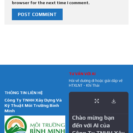
browser for the next time I comment.
TƯ VẤN VỚI AI
Hỏi về đường đi hoặc giải đáp về
HTXLNT - Khí Thải
THÔNG TIN LIÊN HỆ
Công Ty TNHH Xây Dựng Và
Kỹ Thuật Môi Trường Bình
Minh
Chào mừng bạn
đến với AI của
Công Ty TNHH Xây