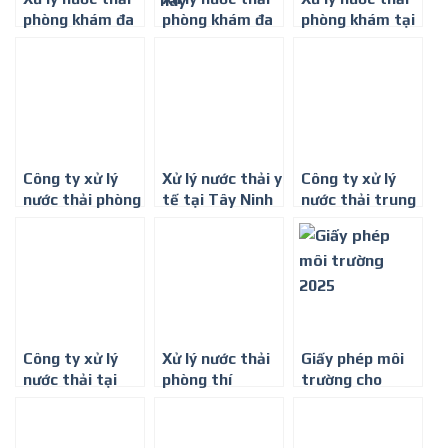
phòng khám đa
phòng khám đa
phòng khám tại
khoa tại Bình
khoa hiện đại,
Thủ Dầu Một,
Dương
chi phí thấp
Bình Dương
nhất hiện nay
Công ty xử lý
Xử lý nước thải y
Công ty xử lý
nước thải phòng
tế tại Tây Ninh
nước thải trung
khám tại Bà Rịa
tâm y tế dự
– Vũng Tàu
phòng trên
toàn Quốc
Công ty xử lý
Xử lý nước thải
Giấy phép môi
nước thải tại
phòng thí
trường cho
Tây Ninh
nghiệm hiệu quả
bệnh viện,
nhất
phòng khám