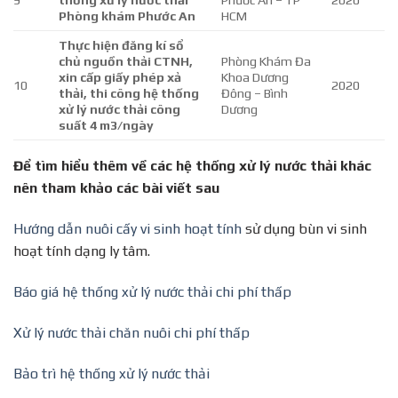
9
thống xử lý nước thải
Phước An – TP
2020
Phòng khám Phước An
HCM
Thực hiện đăng kí sổ
chủ nguồn thải CTNH,
Phòng Khám Đa
xin cấp giấy phép xả
Khoa Dương
10
2020
thải, thi công hệ thống
Đông – Bình
xử lý nước thải công
Dương
suất 4 m3/ngày
Để tìm hiểu thêm về các hệ thống xử lý nước thải khác
nên tham khảo các bài viết sau
Hướng dẫn nuôi cấy vi sinh hoạt tính
sử dụng bùn vi sinh
hoạt tính dạng ly tâm.
Báo giá hệ thống xử lý nước thải chi phí thấp
Xử lý nước thải chăn nuôi chi phí thấp
Bảo trì hệ thống xử lý nước thải