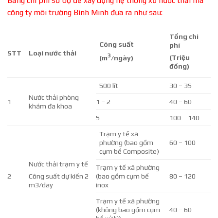
Bảng chi phí sơ bộ để xây dựng hệ thống xử nước thải mà
công ty môi trường Bình Minh đưa ra như sau:
Tổng chi
Công suất
phí
STT
Loại nước thải
3
(
Triệu
(
m
/ngày
)
đồng
)
500 lít
30 – 35
Nước thải phòng
1
1 – 2
40 – 60
khám đa khoa
5
100 – 140
Trạm y tế xã
phường (bao gồm
60 – 100
cụm bể Composite)
Nước thải trạm y tế
Trạm y tế xã phường
2
(bao gồm cụm bể
80 – 120
Công suất dự kiến 2
inox
m3/day
Trạm y tế xã phường
(không bao gồm cụm
40 – 60