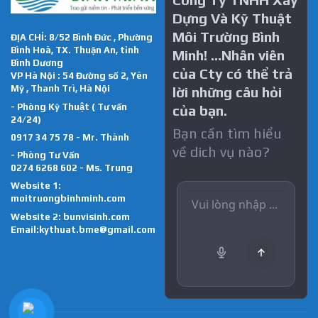
Dựng Và Kỹ Thuật
Môi Trường Bình
ĐỊA CHỈ: 8/52 Bình Đức , Phường
Bình Hoà, TX. Thuận An, tỉnh
Minh! …Nhân viên
Bình Dương
của Cty có thể trả
VP Hà Nội : 54 Đường số 2, Yên
Mỹ , Thanh Trì, Hà Nội
lời những câu hỏi
- Phòng Kỹ Thuật ( Tư vấn
của bạn.
24/24)
Bạn cần tìm hiểu
0917 34 75 78 - Mr. Thành
về dich vụ nào?
- Phòng Tư Vấn
0274 6268 602 - Ms. Trung
Website 1:
moitruongbinhminh.com
Website 2:
bunvisinh.com
Email:kythuat.bme@gmail.com