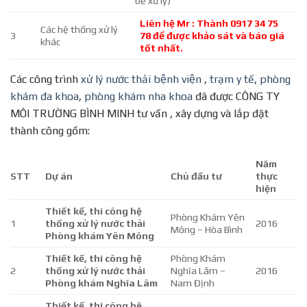
bể xử lý)
Liên hệ Mr : Thành 0917 34 75
Các hệ thống xử lý
3
78 để được khảo sát và báo giá
khác
tốt nhất.
Các công trình
xử lý nước thải bệnh viện
,
trạm y tế
,
phòng
khám đa khoa
,
phòng khám nha khoa
đã được CÔNG TY
MÔI TRƯỜNG BÌNH MINH tư vấn , xây dựng và lắp đặt
thành công gồm:
Năm
STT
Dự án
Chủ đầu tư
thực
hiện
Thiết kế, thi công hệ
Phòng Khám Yên
1
thống xử lý nước thải
2016
Mông – Hòa Bình
Phòng khám Yên Mông
Thiết kế, thi công hệ
Phòng Khám
2
thống xử lý nước thải
Nghĩa Lâm –
2016
Phòng khám Nghĩa Lâm
Nam Định
Thiết kế, thi công hệ