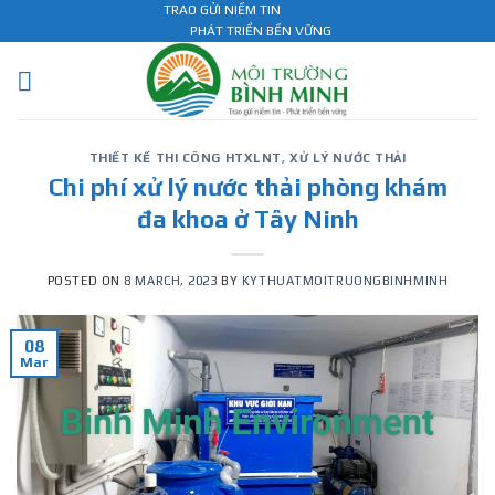
Skip
TRAO GỬI NIỀM TIN
PHÁT TRIỂN BỀN VỮNG
to
content
THIẾT KẾ THI CÔNG HTXLNT
,
XỬ LÝ NƯỚC THẢI
Chi phí xử lý nước thải phòng khám
đa khoa ở Tây Ninh
POSTED ON
8 MARCH, 2023
BY
KYTHUATMOITRUONGBINHMINH
08
Mar