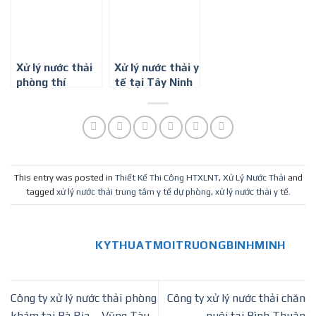
Xử lý nước thải
Xử lý nước thải y
phòng thí
tế tại Tây Ninh
nghiệm hiệu quả
nhất
This entry was posted in
Thiết Kế Thi Công HTXLNT
,
Xử Lý Nước Thải
and
tagged
xử lý nước thải trung tâm y tế dự phòng
,
xử lý nước thải y tế
.
KYTHUATMOITRUONGBINHMINH
Công ty xử lý nước thải phòng
Công ty xử lý nước thải chăn
khám tại Bà Rịa – Vũng Tàu
nuôi tại Bình Thuận