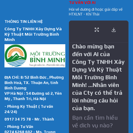
TƯ VẤN VỚI AI
Hỏi về đường đi hoặc giải đáp về
HTXLNT - Khí Thải
THÔNG TIN LIÊN HỆ
Công Ty TNHH Xây Dựng Và
Kỹ Thuật Môi Trường Bình
Minh
Chào mừng bạn
đến với AI của
Công Ty TNHH Xây
Dựng Và Kỹ Thuật
Môi Trường Bình
ĐỊA CHỈ: 8/52 Bình Đức , Phường
Bình Hoà, TX. Thuận An, tỉnh
Minh! …Nhân viên
Bình Dương
của Cty có thể trả
VP Hà Nội : 54 Đường số 2, Yên
Mỹ , Thanh Trì, Hà Nội
lời những câu hỏi
- Phòng Kỹ Thuật ( Tư vấn
của bạn.
24/24)
Bạn cần tìm hiểu
0917 34 75 78 - Mr. Thành
về dich vụ nào?
- Phòng Tư Vấn
0274 6268 602 - Ms. Trung