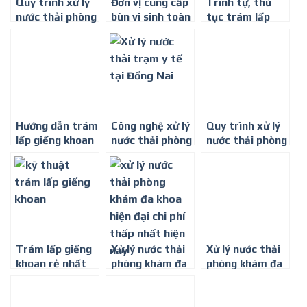
Quy trình xử lý
Đơn vị cung cấp
Trình tự, thủ
nước thải phòng
bùn vi sinh toàn
tục trám lấp
khám đa khoa ở
quốc
giếng khoan
Long An
Toàn Quốc
Hướng dẫn trám
Công nghệ xử lý
Quy trình xử lý
lấp giếng khoan
nước thải phòng
nước thải phòng
Toàn Quốc
khám đa khoa ở
khám đa khoa
Đồng Nai
hiệu quả nhất
Trám lấp giếng
Xử lý nước thải
Xử lý nước thải
khoan rẻ nhất
phòng khám đa
phòng khám đa
toàn quốc
khoa hiện đại,
khoa tại Bình
-0917347578
chi phí thấp
Dương
nhất hiện nay