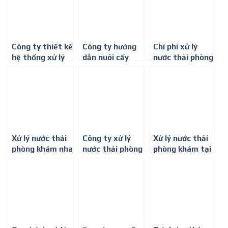
Công ty thiết kế
Công ty hướng
Chi phí xử lý
hệ thống xử lý
dẫn nuôi cấy
nước thải phòng
nước thải phòng
bùn vi sinh hoạt
khám đa khoa ở
khám đa khoa ở
tính toàn Quốc
Tây Ninh
Bình Phước
Xử lý nước thải
Công ty xử lý
Xử lý nước thải
phòng khám nha
nước thải phòng
phòng khám tại
khoa tại Bình
khám tại Bà Rịa
Thủ Dầu Một,
Dương
– Vũng Tàu
Bình Dương