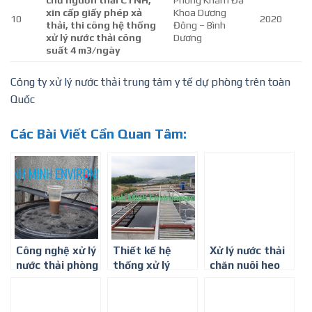
chủ nguồn thải CTNH,
Phòng Khám Đa
xin cấp giấy phép xả
Khoa Dương
10
2020
thải, thi công hệ thống
Đông – Bình
xử lý nước thải công
Dương
suất 4 m3/ngày
Công ty xử lý nước thải trung tâm y tế dự phòng trên toàn
Quốc
Các Bài Viết Cần Quan Tâm:
Công nghệ xử lý
Thiết kế hệ
Xử lý nước thải
nước thải phòng
thống xử lý
chăn nuôi heo
khám đa khoa
nước thải chăn
(lợn) chi phí
trên toàn Quốc
nuôi heo (lợn)
thấp nhất toàn
toàn Quốc
quốc