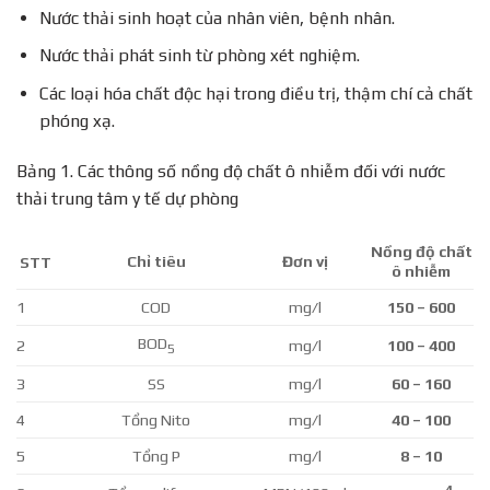
Nước thải sinh hoạt của nhân viên, bệnh nhân.
Nước thải phát sinh từ phòng xét nghiệm.
Các loại hóa chất độc hại trong điều trị, thậm chí cả chất
phóng xạ.
Bảng 1. Các thông số nồng độ chất ô nhiễm đối với nước
thải trung tâm y tế dự phòng
Nồng độ chất
Chỉ tiêu
Đơn vị
STT
ô nhiễm
1
COD
mg/l
150 –
6
00
BOD
2
mg/l
1
00 –
4
00
5
3
SS
mg/l
60 – 160
4
Tổng Nito
mg/l
4
0
– 100
5
Tổng P
mg/l
8 – 10