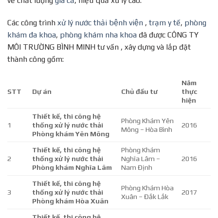
về chất lượng
giá cả
, hiệu quả xử lý cao.
Các công trình
xử lý nước thải bệnh viện
,
trạm y tế
,
phòng
khám đa khoa
,
phòng khám nha khoa
đã được CÔNG TY
MÔI TRƯỜNG BÌNH MINH tư vấn , xây dựng và lắp đặt
thành công gồm:
Năm
STT
Dự án
Chủ đầu tư
thực
hiện
Thiết kế, thi công hệ
Phòng Khám Yên
1
thống xử lý nước thải
2016
Mông – Hòa Bình
Phòng khám Yên Mông
Thiết kế, thi công hệ
Phòng Khám
2
thống xử lý nước thải
Nghĩa Lâm –
2016
Phòng khám Nghĩa Lâm
Nam Định
Thiết kế, thi công hệ
Phòng Khám Hòa
3
thống xử lý nước thải
2017
Xuân – Đắk Lắk
Phòng khám Hòa Xuân
Thiết kế, thi công hệ