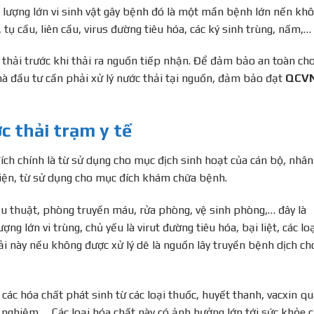
 lượng lớn vi sinh vật gây bệnh đó là một mần bệnh lớn nến kh
 tụ cầu, liên cầu, virus đường tiêu hóa, các ký sinh trùng, nấm,…
ớc thải trước khi thải ra nguồn tiếp nhận. Để đảm bảo an toàn ch
à đầu tư cần phải xử lý nước thải tại nguồn, đảm bảo đạt
QCV
 thải trạm y tế
ích chính là từ sử dụng cho mục địch sinh hoạt của cán bộ, nhân
 viện, từ sử dụng cho mục đích khám chữa bệnh.
ẫu thuật, phòng truyền máu, rửa phòng, vệ sinh phòng,… đây là
ợng lớn vi trùng, chủ yếu là virut đường tiêu hóa, bại liệt, các lo
ải này nếu không được xử lý dẽ là nguồn lây truyền bệnh dịch ch
 các hóa chất phát sinh từ các loại thuốc, huyết thanh, vacxin q
 nghiệm,… Các loại hóa chất này có ảnh hưởng lớn tới sức khỏe 