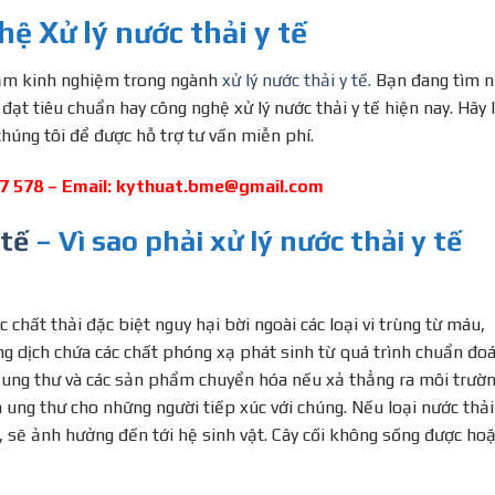
ệ Xử lý nước thải y tế
năm kinh nghiệm trong ngành
xử lý nước thải y tế.
Bạn đang tìm 
 đạt tiêu chuẩn hay công nghệ xử lý nước thải y tế hiện nay. Hãy 
chúng tôi để được hỗ trợ tư vấn miễn phí.
7 578 – Email:
kythuat.bme@gmail.com
 tế
– Vì sao phải xử lý nước thải y tế
chất thải đặc biệt nguy hại bời ngoài các loại vi trùng từ máu,
g dịch chứa các chất phóng xạ phát sinh từ quá trình chuẩn đoá
 trị ung thư và các sản phẩm chuyển hóa nếu xả thẳng ra môi trườ
 ung thư cho những người tiếp xúc với chúng. Nếu loại nước thải
, sẽ ảnh hưởng đến tới hệ sinh vật. Cây cối không sống được ho