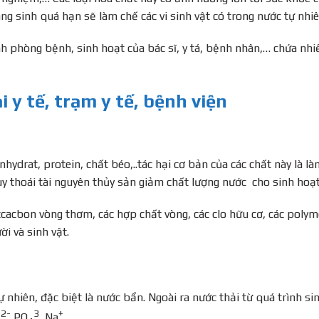
áng sinh quá hạn sẽ làm chế các vi sinh vật có trong nước tự nhiê
nh phòng bệnh, sinh hoạt của bác sĩ, y tá, bệnh nhân,… chứa nhi
 y tế, trạm y tế, bệnh viện
hydrat, protein, chất béo,..tác hại cơ bản của các chất này là l
y thoái tài nguyên thủy sản giảm chất lượng nước cho sinh hoạt
cacbon vòng thơm, các hợp chất vòng, các clo hữu cơ, các poly
ời và sinh vật.
 nhiên, đặc biệt là nước bẩn. Ngoài ra nước thải từ quá trình si
2-
3
+
,PO
, Na