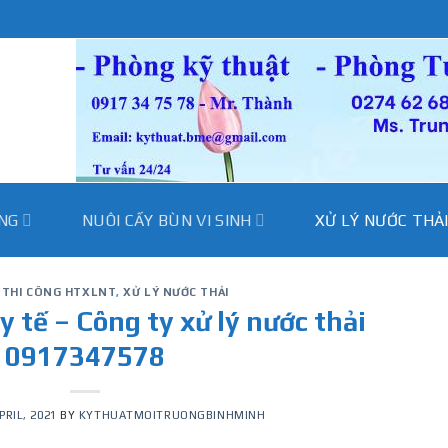
̀NG
NUÔI CẤY BÙN VI SINH
XỬ LÝ NƯỚC THẢ
Ế THI CÔNG HTXLNT
,
XỬ LÝ NƯỚC THẢI
y tế – Công ty xử lý nước thải
0917347578
PRIL, 2021
BY
KYTHUATMOITRUONGBINHMINH