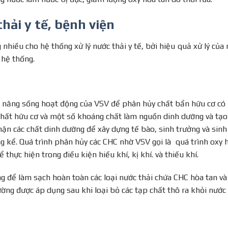
hải y tế, bệnh viện
hiều cho hệ thống xử lý nước thải y tế, bởi hiệu quả xử lý của 
 hệ thống.
ả năng sống hoạt động của VSV để phân hủy chất bẩn hữu cơ có
chất hữu cơ và một số khoáng chất làm nguồn dinh dưỡng và tạo
hận các chất dinh dưỡng để xây dựng tế bào, sinh trưởng và sinh
ng kể. Quá trình phân hủy các CHC nhờ VSV gọi là quá trình oxy 
 thực hiện trong điều kiện hiếu khí, kị khí. và thiếu khí.
g để làm sạch hoàn toàn các loại nước thải chứa CHC hòa tan và
ng được áp dụng sau khi loại bỏ các tạp chất thô ra khỏi nước