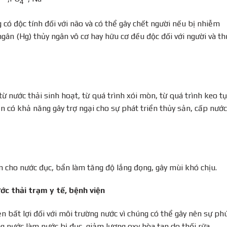
4
4
g có độc tính đối với não và có thể gây chết người nếu bị nhiễm
 ngân (Hg) thủy ngân vô cơ hay hữu cơ đều độc đối với người và th
ừ nước thải sinh hoạt, từ quá trình xói mòn, từ quá trình keo tụ
ắn có khả năng gây trợ ngại cho sự phát triển thủy sản, cấp nước
àm cho nước đục, bẩn làm tăng độ lắng đọng, gây mùi khó chịu.
c thải trạm y tế, bệnh viện
n bất lợi đối với môi trường nước vì chúng có thể gây nên sự ph
g nước làm nước bị đục, giảm lượng oxy hòa tan do thối rữa.