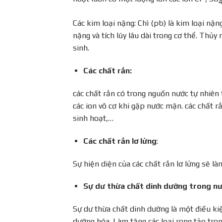
Các kim loại nặng: Chì (pb) là kim loại nặn
nặng và tích lũy lâu dài trong cơ thể. Thủy
sinh.
Các chất rắn:
các chất rắn có trong nguồn nước tự nhiên t
các ion vô cơ khi gặp nước mặn. các chất r
sinh hoạt,…
Các chất rắn lơ lửng
:
Sự hiện diện của các chất rắn lơ lửng sẽ l
Sự dư thừa chất dinh dưỡng trong nướ
Sự dư thừa chất dinh dưỡng là một điều kiệ
dưỡng hóa. Làm tăng các loại rong tảo tron