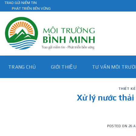
Skip
TRAO GỬI NIỀM TIN
PHÁT TRIỂN BỀN VỮNG
to
content
TRANG CHỦ
GIỚI THIỆU
TƯ VẤN MÔI TRƯƠ
THIẾT K
Xử lý nước thải 
POSTED ON
26 A