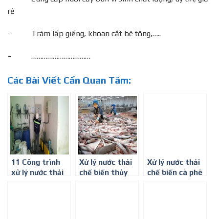
rẻ
– Trám lấp giếng, khoan cắt bê tông,…..
– ……………………………
Các Bài Viết Cần Quan Tâm:
11 Công trình
Xử lý nước thải
Xử lý nước thải
xử lý nước thải
chế biến thủy
chế biến cà phê
tiêu biểu – Công
sản-Công ty
– Công ty môi
ty Môi trường
môi trường Bình
trường Bình
Bình Minh
Minh
Minh