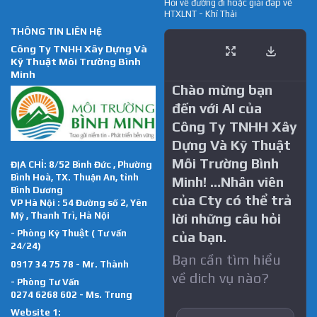
Hỏi về đường đi hoặc giải đáp về
HTXLNT - Khí Thải
THÔNG TIN LIÊN HỆ
Công Ty TNHH Xây Dựng Và
Kỹ Thuật Môi Trường Bình
Minh
Chào mừng bạn
đến với AI của
Công Ty TNHH Xây
Dựng Và Kỹ Thuật
Môi Trường Bình
ĐỊA CHỈ: 8/52 Bình Đức , Phường
Bình Hoà, TX. Thuận An, tỉnh
Minh! …Nhân viên
Bình Dương
của Cty có thể trả
VP Hà Nội : 54 Đường số 2, Yên
Mỹ , Thanh Trì, Hà Nội
lời những câu hỏi
- Phòng Kỹ Thuật ( Tư vấn
của bạn.
24/24)
Bạn cần tìm hiểu
0917 34 75 78 - Mr. Thành
về dich vụ nào?
- Phòng Tư Vấn
0274 6268 602 - Ms. Trung
Website 1: