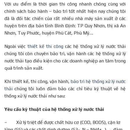
Với ưu điểm là thời gian thi công nhanh chóng cùng với
chính sách bảo hành – bảo trì tốt nhất hiện nay chúng tôi
đã là đối tác chiến của rất nhiều nhà máy sản xuất ở các
huyện trên địa bản tỉnh Bình Định: TP Quy Nhơn, thị xã An
Nhơn, Tuy Phước, huyện Phù Cát, Phù Mỹ….
Ngoài việc
thiết kế thi công
các hệ thống xử lý nước thải
chúng tôi còn chuyên bảo trì, vận hành các hệ thống xử lý
nước thải tạo điều kiện cho các doanh nghiệp an tâm trong
quá trình sản xuất.
Khi thiết kế, thi công, vận hành,
bảo trì hệ thống xử lý nước
thải
chúng tôi luôn đảm bảo các chỉ tiêu kỹ thuật về hệ
thống xử lý nước thải như sau:
Yêu cầu kỹ thuật của hệ thống xử lý nước thải
– Xử lý triệt để được chất hữu cơ (COD, BOD5), cặn lơ
lửng (SS) và các chất dinh dưỡng (S2-, N – NH4+…) → đảm