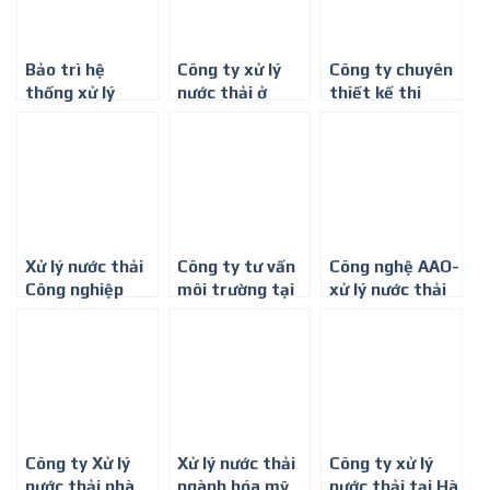
Bảo trì hệ
Công ty xử lý
Công ty chuyên
thống xử lý
nước thải ở
thiết kế thi
nước thải –
Phan Thiết
công hệ thống
Công ty Môi
XỬ LÝ NƯỚC
trường Bình
THẢI
Minh
Xử lý nước thải
Công ty tư vấn
Công nghệ AAO-
Công nghiệp
môi trường tại
xử lý nước thải
Bình Dương-
sinh hoạt
Công ty môi
trường Bình
Minh
Công ty Xử lý
Xử lý nước thải
Công ty xử lý
nước thải nhà
ngành hóa mỹ
nước thải tại Hà