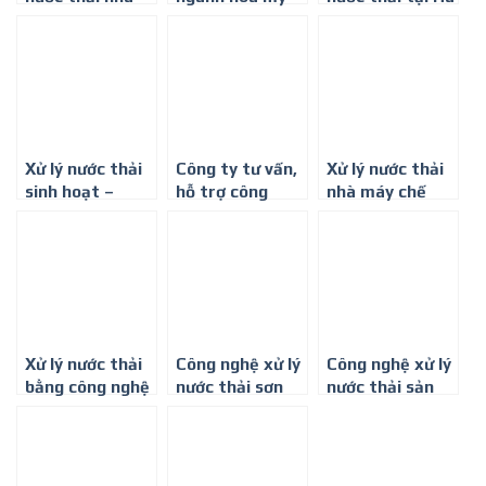
máy chế biến
phẩm hiệu quả
Nội
sữa
nhất – Môi
trường Bình
Minh
Xử lý nước thải
Công ty tư vấn,
Xử lý nước thải
sinh hoạt –
hỗ trợ công
nhà máy chế
Công Ty Môi
nghệ xử lý nước
biến gỗ tại Bình
Trường Bình
thải
Dương
Minh
Xử lý nước thải
Công nghệ xử lý
Công nghệ xử lý
bằng công nghệ
nước thải sơn
nước thải sản
hóa lý+sinh học
hiệu quả nhất
xuất bún
hiếu khí (FBR)