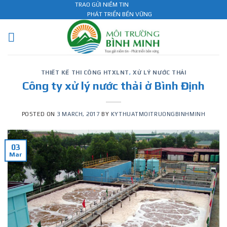
Skip
TRAO GỬI NIỀM TIN
PHÁT TRIỂN BỀN VỮNG
to
content
THIẾT KẾ THI CÔNG HTXLNT
,
XỬ LÝ NƯỚC THẢI
Công ty xử lý nước thải ở Bình Định
POSTED ON
3 MARCH, 2017
BY
KYTHUATMOITRUONGBINHMINH
03
Mar