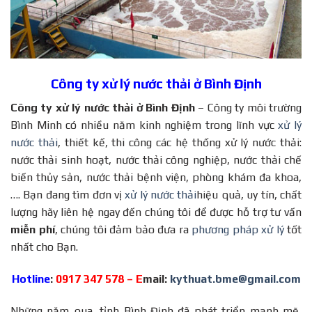
Công ty xử lý nước thải ở Bình Định
Công ty xử lý nước thải ở Bình Định
– Công ty môi trường
Bình Minh có nhiều năm kinh nghiệm trong lĩnh vực
xử lý
nước thải
, thiết kế, thi công các hệ thống xử lý nước thải:
nước thải sinh hoạt, nước thải công nghiệp, nước thải chế
biến thủy sản, nước thải bệnh viện, phòng khám đa khoa,
…. Bạn đang tìm đơn vị
xử lý nước thải
hiệu quả, uy tín, chất
lượng hãy liên hệ ngay đến chúng tôi để được hỗ trợ tư vấn
miễn phí
, chúng tôi đảm bảo đưa ra
phương pháp xử lý
tốt
nhất cho Bạn.
Hotline
:
0917 347 578 – E
mail:
kythuat.bme@gmail.com
Những năm qua, tỉnh Bình Định đã phát triển mạnh mẽ,