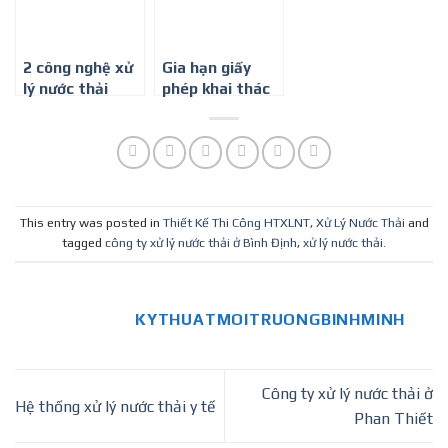
2 công nghệ xử
Gia hạn giấy
lý nước thải
phép khai thác
bệnh viện
nước ngầm –
Công ty môi
trường Bình
Minh
This entry was posted in
Thiết Kế Thi Công HTXLNT
,
Xử Lý Nước Thải
and
tagged
công ty xử lý nước thải ở Bình Định
,
xử lý nước thải
.
KYTHUATMOITRUONGBINHMINH
Công ty xử lý nước thải ở
Hệ thống xử lý nước thải y tế
Phan Thiết