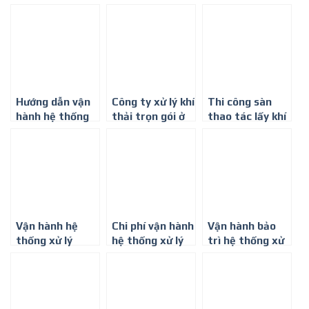
gói ở Thành phố
đạt tiêu chuẩn
xử lý nước thải
Hồ Chí Minh
ở Thành phố Hồ
chung cư
Chí Minh
Hướng dẫn vận
Công ty xử lý khí
Thi công sàn
hành hệ thống
thải trọn gói ở
thao tác lấy khí
xử lý khí thải –
Thành phố Hồ
thải ở Thành
Môi trường Bình
Chí Minh
phố Hồ Chí Minh
Minh
Vận hành hệ
Chi phí vận hành
Vận hành bảo
thống xử lý
hệ thống xử lý
trì hệ thống xử
nước thải tại Dĩ
nước thải
lý nước thải
An
bệnh viện