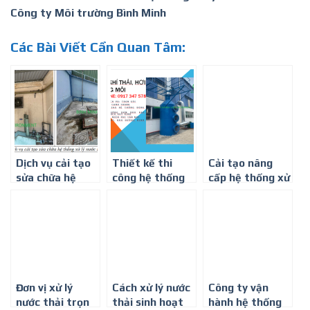
Công ty Môi trường Bình Minh
Các Bài Viết Cần Quan Tâm:
Dịch vụ cải tạo
Thiết kế thi
Cải tạo nâng
sửa chữa hệ
công hệ thống
cấp hệ thống xử
thống xử lý
xử lý khí thải ở
lý khí thải ở
nước thải ở
Thành phố Hồ
Thành phố Hồ
Thành phố Hồ
Chí Minh
Chí Minh
Chí Minh
Đơn vị xử lý
Cách xử lý nước
Công ty vận
nước thải trọn
thải sinh hoạt
hành hệ thống