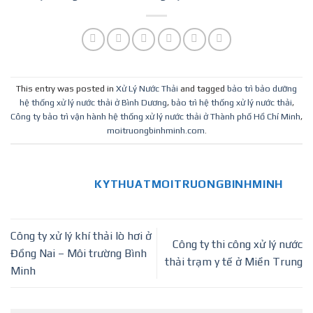
lý nước thải
thống xử lý
chăn nuôi
nước thải ở Bình
Dương
This entry was posted in
Xử Lý Nước Thải
and tagged
bảo trì bảo dưỡng
hệ thống xử lý nước thải ở Bình Dương
,
bảo trì hệ thống xử lý nước thải
,
Công ty bảo trì vận hành hệ thống xử lý nước thải ở Thành phố Hồ Chí Minh
,
moitruongbinhminh.com
.
KYTHUATMOITRUONGBINHMINH
Công ty xử lý khí thải lò hơi ở
Công ty thi công xử lý nước
Đồng Nai – Môi trường Bình
thải trạm y tế ở Miền Trung
Minh