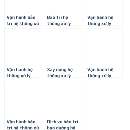
Vận hành bảo
Bảo trì hệ
Vận hành hệ
trì hệ thống xử
thống xử lý
thống xử lý
lý nước thải chế
nước thải –
nước thải tại
biến gỗ
Công ty Môi
KCN Vsip 1
trường Bình
Minh
Vận hành hệ
Xây dựng hệ
Vận hành hệ
thống xử lý
thống xử lý
thống xử lý
nước thải tại
nước thải cho
nước thải chăn
KCN Vsip 2
tòa nhà -Công
nuôi trọn gói
ty môi trường
Bình Minh
Vận hành bảo
Dịch vụ bảo trì
trì hệ thống xử
bảo dưỡng hệ