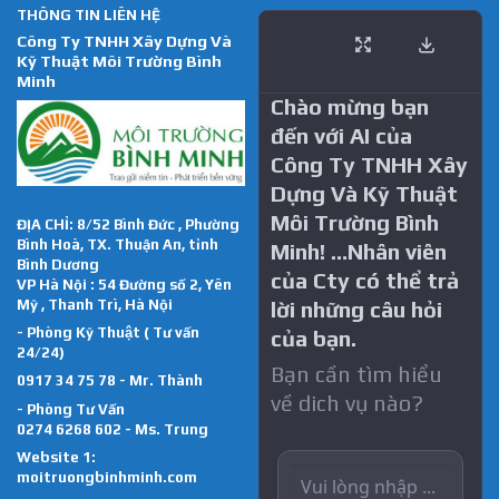
THÔNG TIN LIÊN HỆ
Công Ty TNHH Xây Dựng Và
Kỹ Thuật Môi Trường Bình
Minh
Chào mừng bạn
đến với AI của
Công Ty TNHH Xây
Dựng Và Kỹ Thuật
Môi Trường Bình
ĐỊA CHỈ: 8/52 Bình Đức , Phường
Bình Hoà, TX. Thuận An, tỉnh
Minh! …Nhân viên
Bình Dương
của Cty có thể trả
VP Hà Nội : 54 Đường số 2, Yên
Mỹ , Thanh Trì, Hà Nội
lời những câu hỏi
- Phòng Kỹ Thuật ( Tư vấn
của bạn.
24/24)
Bạn cần tìm hiểu
0917 34 75 78 - Mr. Thành
về dich vụ nào?
- Phòng Tư Vấn
0274 6268 602 - Ms. Trung
Website 1:
moitruongbinhminh.com