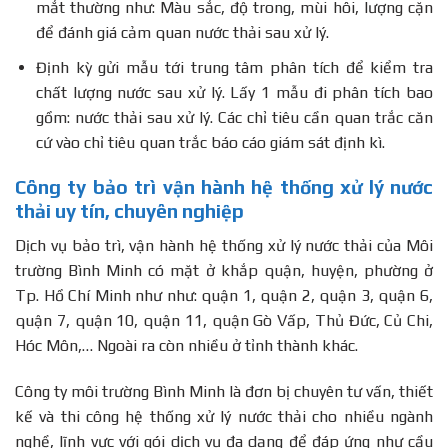
mắt thường như: Màu sắc, độ trong, mùi hôi, lượng cặn
để đánh giá cảm quan nước thải sau xử lý.
Định kỳ gửi mẫu tới trung tâm phân tích để kiểm tra
chất lượng nước sau xử lý. Lấy 1 mẫu đi phân tích bao
gồm: nước thải sau xử lý. Các chỉ tiêu cần quan trắc căn
cứ vào chỉ tiêu quan trắc báo cáo giám sát định kì.
Công ty bảo trì vận hành hệ thống xử lý nước
thải uy tín, chuyên nghiệp
Dịch vụ bảo trì, vận hành hệ thống xử lý nước thải của Môi
trường Bình Minh có mặt ở khắp quận, huyện, phường ở
Tp. Hồ Chí Minh như như: quận 1, quận 2, quận 3, quận 6,
quận 7, quận 10, quận 11, quận Gò Vấp, Thủ Đức, Củ Chi,
Hóc Môn,… Ngoài ra còn nhiều ở tỉnh thành khác.
Công ty môi trường Bình Minh là đơn bị chuyên tư vấn, thiết
kế và thi công hệ thống xử lý nước thải cho nhiều ngành
nghề, lĩnh vực với gói dịch vụ đa dạng để đáp ứng như cầu