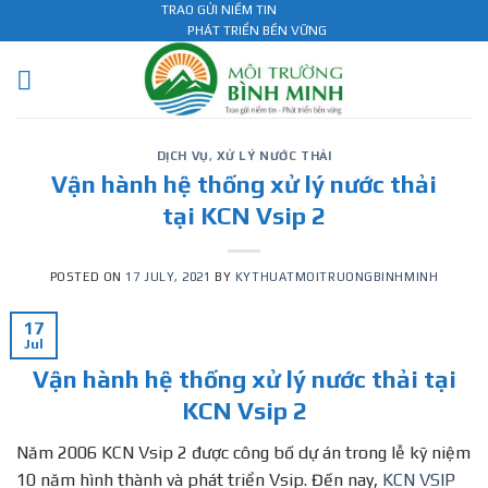
Skip
TRAO GỬI NIỀM TIN
PHÁT TRIỂN BỀN VỮNG
to
content
DỊCH VỤ
,
XỬ LÝ NƯỚC THẢI
Vận hành hệ thống xử lý nước thải
tại KCN Vsip 2
POSTED ON
17 JULY, 2021
BY
KYTHUATMOITRUONGBINHMINH
17
Jul
Vận hành hệ thống xử lý nước thải tại
KCN Vsip 2
Năm 2006 KCN Vsip 2 được công bố dự án trong lễ kỹ niệm
10 năm hình thành và phát triển Vsip. Đến nay,
KCN VSIP