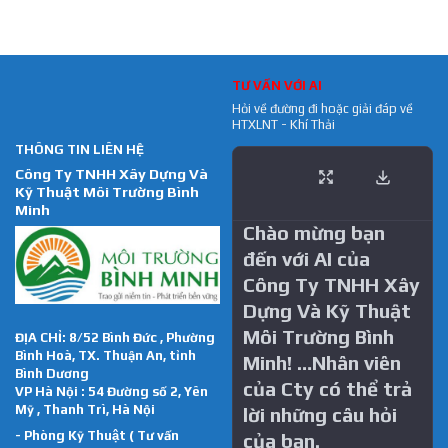
TƯ VẤN VỚI AI
Hỏi về đường đi hoặc giải đáp về
HTXLNT - Khí Thải
THÔNG TIN LIÊN HỆ
Công Ty TNHH Xây Dựng Và
Kỹ Thuật Môi Trường Bình
Minh
Chào mừng bạn
đến với AI của
Công Ty TNHH Xây
Dựng Và Kỹ Thuật
Môi Trường Bình
ĐỊA CHỈ: 8/52 Bình Đức , Phường
Bình Hoà, TX. Thuận An, tỉnh
Minh! …Nhân viên
Bình Dương
của Cty có thể trả
VP Hà Nội : 54 Đường số 2, Yên
Mỹ , Thanh Trì, Hà Nội
lời những câu hỏi
- Phòng Kỹ Thuật ( Tư vấn
của bạn.