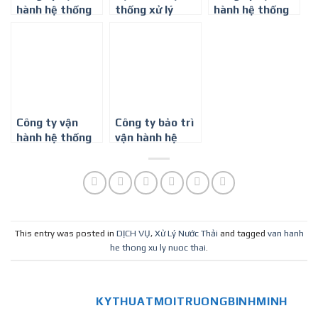
hành hệ thống
thống xử lý
hành hệ thống
xử lý nước thải y
nước thải dệt
xử lý nước thải
tế – 0917 347
nhuộm chi phí
chung cư ở Đồng
578
thấp
Nai
Công ty vận
Công ty bảo trì
hành hệ thống
vận hành hệ
xử lý nước thải
thống xử lý
chung cư ở Tây
nước thải ở
Ninh
Thành phố Hồ
Chí Minh
This entry was posted in
DỊCH VỤ
,
Xử Lý Nước Thải
and tagged
van hanh
he thong xu ly nuoc thai
.
KYTHUATMOITRUONGBINHMINH