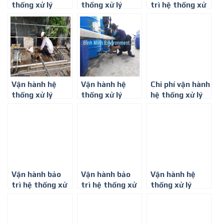
thống xử lý
thống xử lý
trì hệ thống xử
nước thải tại
nước thải tại Dĩ
lý nước thải
KCN Vsip 1
An
bệnh viện
Vận hành hệ
Vận hành hệ
Chi phí vận hành
thống xử lý
thống xử lý
hệ thống xử lý
nước thải tại
nước thải tại
nước thải
KCN Mỹ Phước
Thuận An
Vận hành bảo
Vận hành bảo
Vận hành hệ
trì hệ thống xử
trì hệ thống xử
thống xử lý
lý nước thải chế
lý nước thải
nước thải chăn
biến gỗ
chăn nuôi
nuôi trọn gói