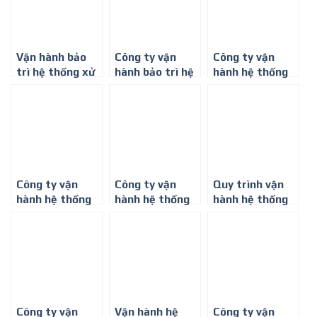
Vận hành bảo
Công ty vận
Công ty vận
trì hệ thống xử
hành bảo trì hệ
hành hệ thống
lý nước thải sinh
thống xử lý
xử lý nước thải
hoạt
nước thải ở Bình
chung cư ở Long
Dương
An
Công ty vận
Công ty vận
Quy trình vận
hành hệ thống
hành hệ thống
hành hệ thống
xử lý nước thải
xử lý nước thải
xử lý nước thải
chung cư ở Bình
chung cư
sinh hoạt
Phước
Công ty vận
Vận hành hệ
Công ty vận