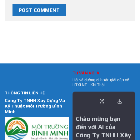
TƯ VẤN VỚI AI
Hỏi về đường đi hoặc giải đáp về
HTXLNT - Khí Thải
THÔNG TIN LIÊN HỆ
Công Ty TNHH Xây Dựng Và
Kỹ Thuật Môi Trường Bình
Minh
Chào mừng bạn
đến với AI của
Công Ty TNHH Xây