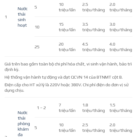
10
2.5
2.0
5
Nước
triệu/lần
triệu/tháng
triệu/tháng
thải
1
sinh
15
3.5
3.0
hoạt
10
triệu/lần
triệu/tháng
triệu/tháng
20
4.5
4.0
25
triệu/lần
triệu/tháng
triệu/tháng
Giá trên bao gồm toàn bộ chi phí hóa chất, vi sinh vận hành, bảo trì
định kỳ.
Hệ thống vận hành tự động và đạt QCVN 14 của BTNMT cột B.
Điện cấp cho HT xử lý là 220V hoặc 380V. Chi phí điện do đơn vị sử
dụng chịu.
7
1.8
1.5
1 – 2
triệu/lần
triệu/tháng
triệu/tháng
Nước
thải
phòng
10
2.5
2.0
5
khám
triệu/lần
triệu/tháng
triệu/tháng
đa