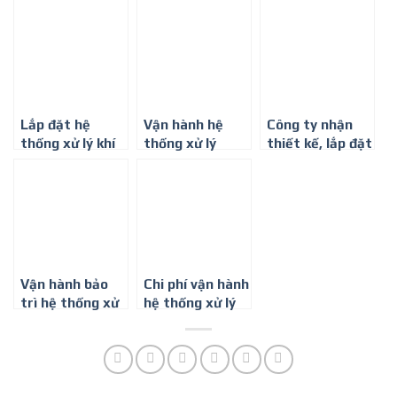
nước thải tại
nước thải tại
lý nước thải chế
KCN Vsip 1
KCN Vsip 2
biến gỗ
Lắp đặt hệ
Vận hành hệ
Công ty nhận
thống xử lý khí
thống xử lý
thiết kế, lắp đặt
thải ở Bình
nước thải tại
tủ điện – 0917
Dương – 0917
KCN Mỹ Phước
347 578
34 75 78
Vận hành bảo
Chi phí vận hành
trì hệ thống xử
hệ thống xử lý
lý nước thải sinh
nước thải
hoạt