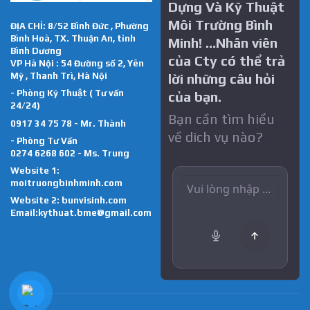
Dựng Và Kỹ Thuật
Môi Trường Bình
ĐỊA CHỈ: 8/52 Bình Đức , Phường
Bình Hoà, TX. Thuận An, tỉnh
Minh! …Nhân viên
Bình Dương
của Cty có thể trả
VP Hà Nội : 54 Đường số 2, Yên
Mỹ , Thanh Trì, Hà Nội
lời những câu hỏi
- Phòng Kỹ Thuật ( Tư vấn
của bạn.
24/24)
Bạn cần tìm hiểu
0917 34 75 78 - Mr. Thành
về dich vụ nào?
- Phòng Tư Vấn
0274 6268 602 - Ms. Trung
Website 1:
moitruongbinhminh.com
Website 2:
bunvisinh.com
Email:kythuat.bme@gmail.com