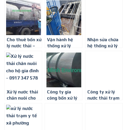
Cho thuê bồn xử
Vận hành hệ
Nhận sửa chữa
lý nước thải –
thống xử lý
hệ thống xử lý
Công ty xử lý
nước thải tại Dĩ
khí thải – 0917
nước thải
An
347 578
0917347578
Xử lý nước thải
Công ty gia
Công ty xử lý
chăn nuôi cho
công bồn xử lý
nước thải trạm
hộ gia đình –
nước thải
y tế vừa và nhỏ
0917 347 578
composite –
– 0917 347 578
0917.34.75.78