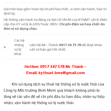
Giá trên bao gồm toàn bộ chi phí hóa chất, vi sinh vận hành, bảo trì
định kỳ.
Hệ thống vận hành tự động và đạt QCVN 40 của BTNMT cột B. Điện
cấp cho HT xử lý là 220V hoặc 380V.
Chi phí điện và hóa chất do
đơn vị sử dụng chịu.
Các hệ
thống
Liên hệ Mr : Thành
0917 34 75 78
để được khảo
4
xử lý
sát và báo giá tốt nhất.
khác
Hotline: 0917 347 578
Mr Thành
–
Email: kythuat.bme@gmail.com
Khi sử dụng dịch vụ thuê hệ thống xử lý nước thải của
Công ty Môi trường Bình Minh quý khách không phải lo
lắng về các vấn đề về chi phí đầu tư ban đầu, nhân sự tiếp
nhận, vận hành hệ thống xử lý nước thải.