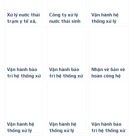
Xử lý nước thải
Công ty xử lý
Vận hành hệ
trạm y tế xã,
nước thải sinh
thống xử lý
phường trên
hoạt tại Bình
nước thải chăn
toàn quốc –
Dương – 0917
nuôi trọn gói
0917 347 578
347 578
Vận hành bảo
Vận hành bảo
Nhận vẽ bản vẽ
trì hệ thống xử
trì hệ thống xử
hoàn công hệ
lý nước thải
lý nước thải
thống xử lý
chăn nuôi
bệnh viện
nước thải, khí
thải – 0917 347
578
Vận hành hệ
Vận hành hệ
Vận hành bảo
thống xử lý
thống xử lý
trì hệ thống xử