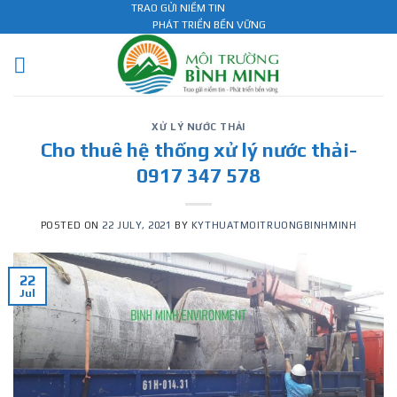
Skip
TRAO GỬI NIỀM TIN
PHÁT TRIỂN BỀN VỮNG
to
content
XỬ LÝ NƯỚC THẢI
Cho thuê hệ thống xử lý nước thải-
0917 347 578
POSTED ON
22 JULY, 2021
BY
KYTHUATMOITRUONGBINHMINH
22
Jul