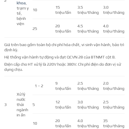
2
khoa
,
15
3.5
3.0
trạm y
10
triệu/lần
triệu/tháng
triệu/tháng
tế,
bệnh
viện
20
4.5
4.0
25
triệu/lần
triệu/tháng
triệu/tháng
Giá trên bao gồm toàn bộ chi phí hóa chất, vi sinh vận hành, bảo trì
định kỳ.
Hệ thống vận hành tự động và đạt QCVN 28 của BTNMT cột B.
Điện cấp cho HT xử lý là 220V hoặc 380V. Chi phí điện do đơn vị sử
dụng chịu.
9
2.5
2.0
1 – 2
triệu/lần
triệu/tháng
triệu/tháng
Xử lý
nước
12
3.0
2.5
3
thải
5
triệu/lần
triệu/tháng
triệu/tháng
ngành
in ấn
20
4.0
35
10
triệu/lần
triệu/tháng
triệu/tháng