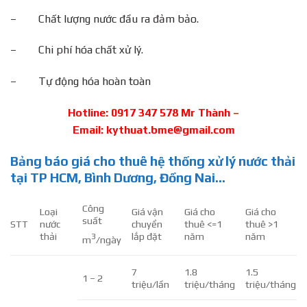
– Chất lượng nước đầu ra đảm bảo.
– Chi phí hóa chất xử lý.
– Tự động hóa hoàn toàn
Hotline: 0917 347 578
Mr Thành
–
Email: kythuat.bme@gmail.com
Bảng báo giá cho thuê hệ thống xử lý nước thải
tại TP HCM, Bình Dương, Đồng Nai…
Công
Loại
Giá vận
Giá cho
Giá cho
suất
STT
nước
chuyển
thuê <=1
thuê >1
thải
lắp đặt
năm
năm
3
m
/ngày
7
1.8
1.5
1 – 2
triệu/lần
triệu/tháng
triệu/tháng