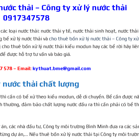
nước thải – Công ty xử lý nước thải
0917347578
ác loại nước thải: nước thải y tế, nước thải sinh hoạt, nước thải
g bể xử lý nước thải và
cho thuê bồn xử lý nước thải – Công ty xử
 cho thuê bồn xử lý nước thải kiểu modun hay các bể rời hãy liê
ể được hỗ trợ tư vấn và báo giá.
47 578 – Email:
kythuat.bme@gmail.com
ý nước thải chất lượng
 thì cần có bể xử theo kiểu modun, dễ di chuyển. Bể cần được n
h thường, đảm bảo chất lượng nước đầu ra thì cần phải có bể t
 án, các nhà đầu tư, Công ty môi trường Bình Minh đưa ra các sả
từng dự án,… Nếu thuê bồn xử lý nước thải tại Công ty môi trườ