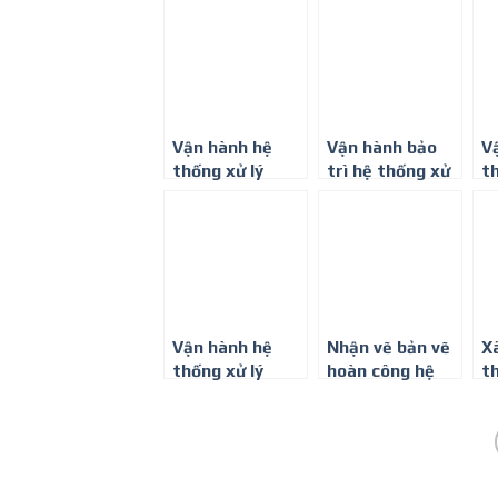
0917347578
ở Bình Dương
T
Vận hành hệ
Vận hành bảo
V
thống xử lý
trì hệ thống xử
th
nước thải tại Dĩ
lý nước thải
nư
An
bệnh viện
K
Vận hành hệ
Nhận vẽ bản vẽ
X
thống xử lý
hoàn công hệ
th
nước thải tại
thống xử lý
n
KCN Mỹ Phước
nước thải, khí
t
thải – 0917 347
t
578
B