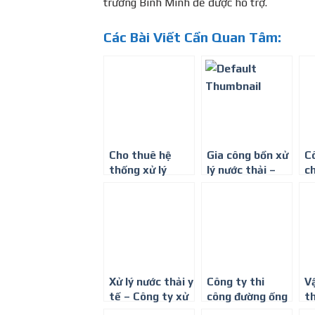
trường Bình Minh để được hỗ trợ.
Các Bài Viết Cần Quan Tâm:
Cho thuê hệ
Gia công bồn xử
C
thống xử lý
lý nước thải –
ch
nước thải-0917
0917347578
th
347 578
nư
0
Xử lý nước thải y
Công ty thi
V
tế – Công ty xử
công đường ống
th
lý nước thải
thoát nước thải
nư