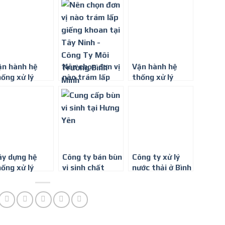
huận An
thải
ận hành hệ
Nên chọn đơn vị
Vận hành hệ
ống xử lý
nào trám lấp
thống xử lý
ớc thải tại
giếng khoan tại
nước thải tại
CN Vsip 1
Tây Ninh – Công
KCN Vsip 2
Ty Môi Trường
Bình Minh
ây dựng hệ
Công ty bán bùn
Công ty xử lý
ống xử lý
vi sinh chất
nước thải ở Bình
ước thải cho
lượng, giá rẻ
Định
òa nhà -Công
y môi trường
ình Minh