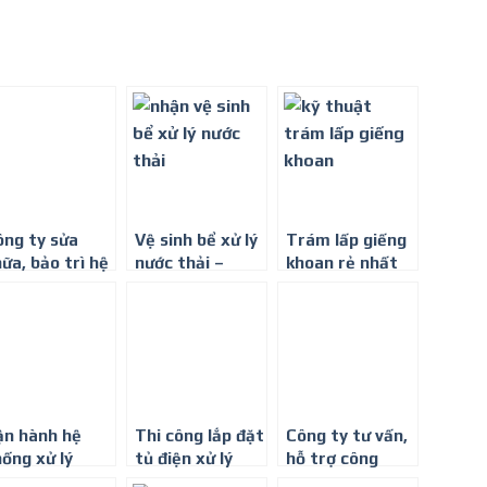
ông ty sửa
Vệ sinh bể xử lý
Trám lấp giếng
ữa, bảo trì hệ
nước thải –
khoan rẻ nhất
ống xử lý
Công ty xử lý
toàn quốc
ớc thải –
nước thải
-0917347578
917347578
0917347578
ận hành hệ
Thi công lắp đặt
Công ty tư vấn,
ống xử lý
tủ điện xử lý
hỗ trợ công
ớc thải tại
nước thải
nghệ xử lý nước