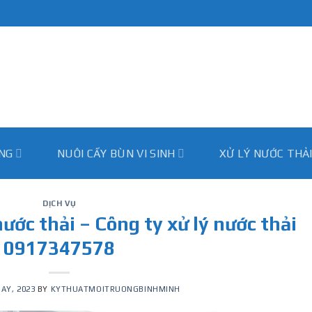
̀NG
NUÔI CẤY BÙN VI SINH
XỬ LÝ NƯỚC THẢ
DỊCH VỤ
ước thải – Công ty xử lý nước thải
0917347578
AY, 2023
BY
KYTHUATMOITRUONGBINHMINH