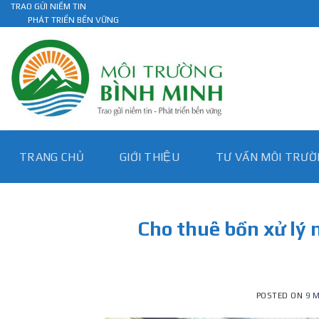
Skip
TRAO GỬI NIỀM TIN
PHÁT TRIỂN BỀN VỮNG
to
content
TRANG CHỦ
GIỚI THIỆU
TƯ VẤN MÔI TRƯƠ
Cho thuê bồn xử lý n
POSTED ON
9 M