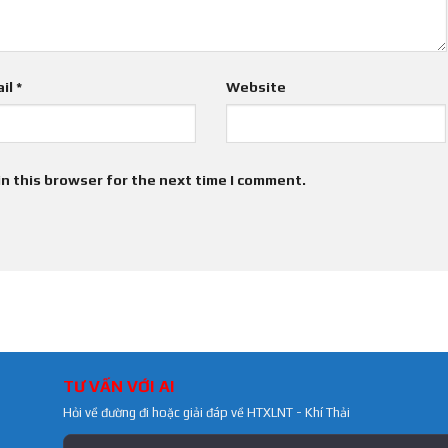
il
*
Website
n this browser for the next time I comment.
TƯ VẤN VỚI AI
Hỏi về đường đi hoặc giải đáp về HTXLNT - Khí Thải