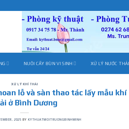
̀NG
NUÔI CẤY BÙN VI SINH
XỬ LÝ NƯỚC THẢ
XỬ LÝ KHÍ THẢI
oan lỗ và sàn thao tác lấy mẫu khí
ải ở Bình Dương
TEMBER, 2025
BY
KYTHUATMOITRUONGBINHMINH