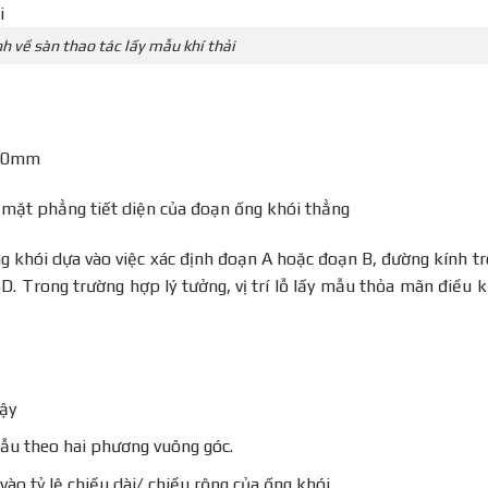
h về sàn thao tác lấy mẫu khí thải
300mm
n mặt phẳng tiết diện của đoạn ống khói thẳng
ống khói dựa vào việc xác định đoạn A hoặc đoạn B, đường kính t
D. Trong trường hợp lý tưởng, vị trí lỗ lấy mẫu thỏa mãn điều k
ậy
 mẫu theo hai phương vuông góc.
vào tỷ lệ chiều dài/ chiều rộng của ống khói