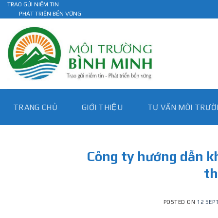
Skip
TRAO GỬI NIỀM TIN
PHÁT TRIỂN BỀN VỮNG
to
content
TRANG CHỦ
GIỚI THIỆU
TƯ VẤN MÔI TRƯƠ
Công ty hướng dẫn kh
th
POSTED ON
12 SEP