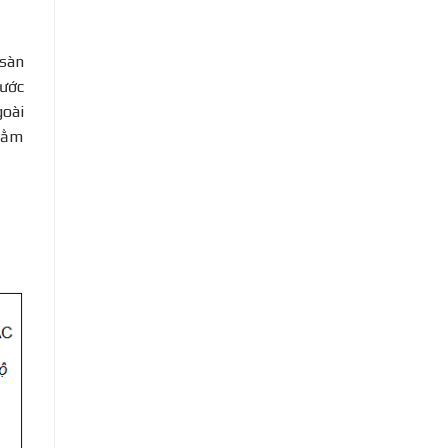
 sàn
hước
goài
nhằm