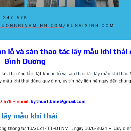
 lỗ và sàn thao tác lấy mẫu khí thải 
Bình Dương
 kế, thi công lắp đặt
khoan lỗ và sàn thao tác lấy mẫu khí thải
.
y mẫu khí thải đúng quy định, uy tín hãy liên hệ ngay đến chúng
47 578 – Email:
kythuat.bme@gmail.com
 lấy mẫu khí thải
 trong thông tư 10/2021/TT-BTNMT, ngày 30/6/2021 – Quy địn