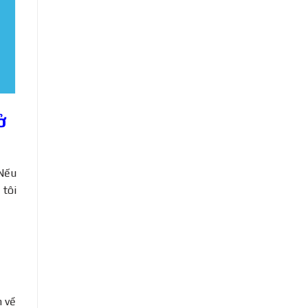
ở
 Nếu
 tôi
h về