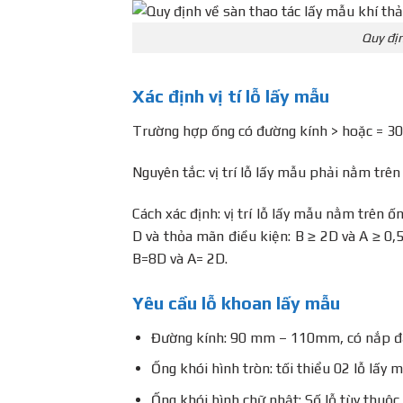
Quy địn
Xác định vị tí lỗ lấy mẫu
Trường hợp ống có đường kính > hoặc = 
Nguyên tắc: vị trí lỗ lấy mẫu phải nằm trê
Cách xác định: vị trí lỗ lấy mẫu nằm trên 
D và thỏa mãn điều kiện: B ≥ 2D và A ≥ 0,5
B=8D và A= 2D.
Yêu cầu lỗ khoan lấy mẫu
Đường kính: 90 mm – 110mm, có nắp đ
Ống khói hình tròn: tối thiểu 02 lỗ lấy
Ống khói hình chữ nhật: Số lỗ tùy thuộc 