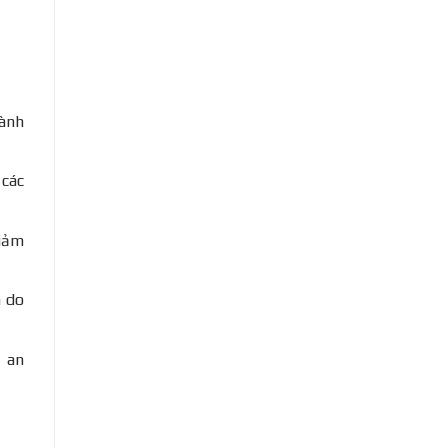
hành
 các
giảm
n do
ệ an