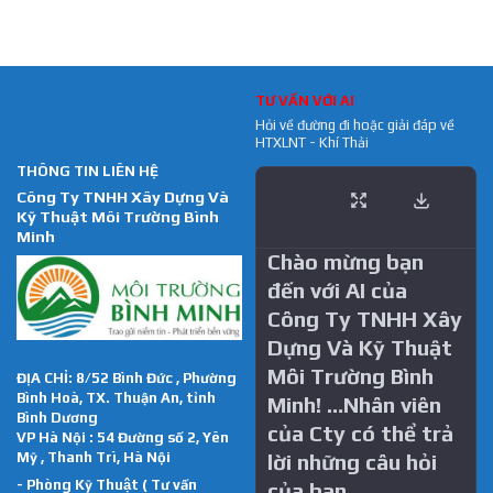
TƯ VẤN VỚI AI
Hỏi về đường đi hoặc giải đáp về
HTXLNT - Khí Thải
THÔNG TIN LIÊN HỆ
Công Ty TNHH Xây Dựng Và
Kỹ Thuật Môi Trường Bình
Minh
Chào mừng bạn
đến với AI của
Công Ty TNHH Xây
Dựng Và Kỹ Thuật
Môi Trường Bình
ĐỊA CHỈ: 8/52 Bình Đức , Phường
Bình Hoà, TX. Thuận An, tỉnh
Minh! …Nhân viên
Bình Dương
của Cty có thể trả
VP Hà Nội : 54 Đường số 2, Yên
Mỹ , Thanh Trì, Hà Nội
lời những câu hỏi
- Phòng Kỹ Thuật ( Tư vấn
của bạn.