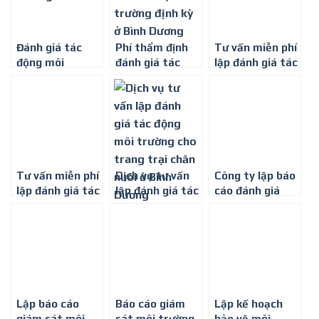
Đánh giá tác
Phí thẩm định
Tư vấn miễn phí
động môi
đánh giá tác
lập đánh giá tác
trường ở Bình
động môi
động môi
Dương
trường mới
trường tại Bình
Dương
Tư vấn miễn phí
Dịch vụ tư vấn
Công ty lập báo
lập đánh giá tác
lập đánh giá tác
cáo đánh giá
động môi
động môi
tác động môi
trường ở Bình
trường cho
trường tại Tây
Dương
trang trại chăn
Ninh
nuôi ở Bình
Dương
Lập báo cáo
Báo cáo giám
Lập kế hoạch
giám sát môi
sát môi trường
bảo vệ môi