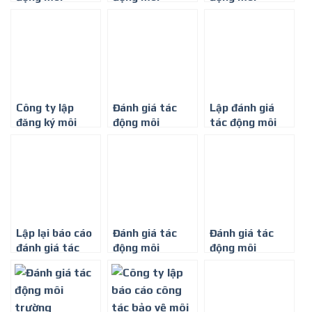
trường ngành
trường ngành
trường cho
sản xuất nhựa
sản xuất linh
xưởng sản xuất
kiện điện tử
sợi
Công ty lập
Đánh giá tác
Lập đánh giá
đăng ký môi
động môi
tác động môi
trường – 0274
trường
trường ở Long
6268 602
An mới nhất
Lập lại báo cáo
Đánh giá tác
Đánh giá tác
đánh giá tác
động môi
động môi
động môi
trường cho dự
trường mới
trường
án xây dựng dệt
nhất hiện nay
may