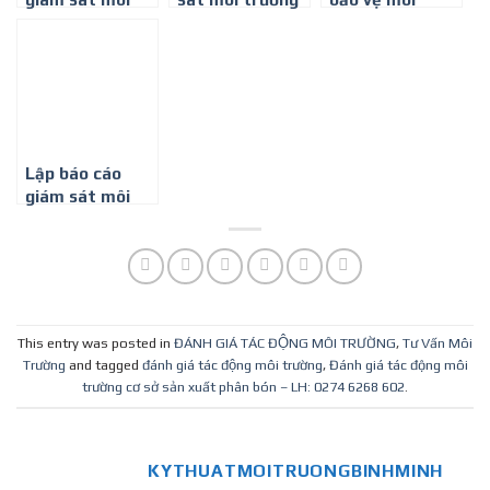
trường định kỳ
định kỳ cho cơ
trường cho dự
cho Cơ sở sản
sở sản xuất
án xây dựng cơ
xuất ván ép
nhựa
sở sản xuất
gạch ngói
Lập báo cáo
giám sát môi
trường định kỳ
cho ngành sản
xuất sợi Bông
This entry was posted in
ĐÁNH GIÁ TÁC ĐỘNG MÔI TRƯỜNG
,
Tư Vấn Môi
Trường
and tagged
đánh giá tác động môi trường
,
Đánh giá tác động môi
trường cơ sở sản xuất phân bón – LH: 0274 6268 602
.
KYTHUATMOITRUONGBINHMINH