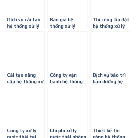
Dịch vụ cải tạo
Báo giá hệ
Thi công lắp đặt
hệ thống xử lý
thống xử lý
hệ thống xử lý
nước thải ở Bình
nước thải sinh
nước thải phòng
Dương
hoạt ở Tây Ninh
khám nha khoa
ở Tây Ninh
Cải tạo nâng
Công ty vận
Dịch vụ bảo trì
cấp hệ thống xử
hành hệ thống
bảo dưỡng hệ
lý nước thải ở
xử lý nước thải
thống xử lý
Tây Ninh
chung cư ở Tây
nước thải ở Bình
Ninh
Dương
Công ty xử lý
Chi phí xử lý
Thiết kế thi
nước thải tại
nước thải phòng
công hệ thống