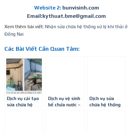
Website 2:
bunvisinh.com
Email:kythuat.bme@gmail.com
Xem thêm bài viết:
Nhận sửa chữa hệ thống xử lý khí thải ở
Đồng Nai
Các Bài Viết Cần Quan Tâm:
Dịch vụ cải tạo
Dịch vụ vệ sinh
Dịch vụ sửa
sửa chữa hệ
bể chứa nước –
chữa hệ thống
thống xử lý
Môi trường Bình
xử lý nước thải ở
nước thải ở
Minh
Bình Dương
Thành phố Hồ
Chí Minh