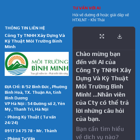
TƯ VẤN VỚI AI
Hỏi về đường đi hoặc giải đáp về
HTXLNT - Khí Thải
THÔNG TIN LIÊN HỆ
Công Ty TNHH Xây Dựng Và
Kỹ Thuật Môi Trường Bình
Minh
Chào mừng bạn
đến với AI của
Công Ty TNHH Xây
Dựng Và Kỹ Thuật
Môi Trường Bình
ĐỊA CHỈ: 8/52 Bình Đức , Phường
Bình Hoà, TX. Thuận An, tỉnh
Minh! …Nhân viên
Bình Dương
của Cty có thể trả
VP Hà Nội : 54 Đường số 2, Yên
Mỹ , Thanh Trì, Hà Nội
lời những câu hỏi
- Phòng Kỹ Thuật ( Tư vấn
của bạn.
24/24)
Bạn cần tìm hiểu
0917 34 75 78 - Mr. Thành
về dich vụ nào?
- Phòng Tư Vấn