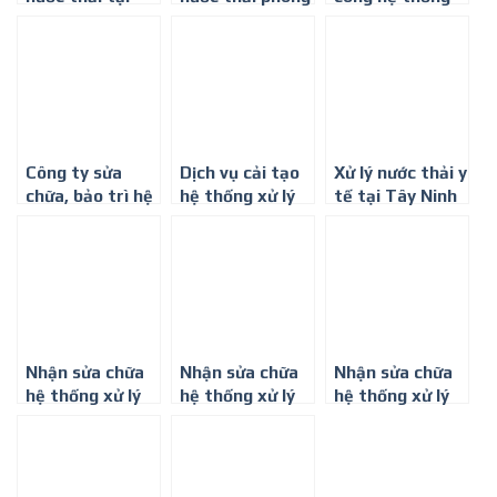
Tây Ninh
khám đa khoa ở
xử lý nước thải ở
Tây Ninh
Tây Ninh
Công ty sửa
Dịch vụ cải tạo
Xử lý nước thải y
chữa, bảo trì hệ
hệ thống xử lý
tế tại Tây Ninh
thống xử lý
nước thải ở
nước thải –
Đồng Nai
0917347578
Nhận sửa chữa
Nhận sửa chữa
Nhận sửa chữa
hệ thống xử lý
hệ thống xử lý
hệ thống xử lý
khí thải – 0917
khí thải ở Đồng
khí thải ở Bình
347 578
Nai
Dương