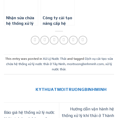
Nhận sửa chữa
Công ty cải tạo
hệ thống xử lý
nâng cấp hệ
khí thải ở Thành
thống xử lý khí
phố Hồ Chí Minh
thải ở Tây Ninh
This entry was posted in
Xử Lý Nước Thải
and tagged
Dịch vụ cải tạo sửa
chữa hệ thống xử lý nước thải ở Tây Ninh
,
moitruongbinhminh.com
,
xử lý
nước thải
.
KYTHUATMOITRUONGBINHMINH
Hướng dẫn vận hành hệ
Báo giá hệ thống xử lý nước
thống xử lý khí thải ở Thành