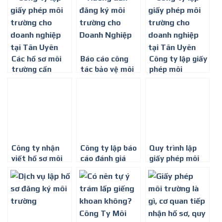
6268 602
2025
2025
Các hồ sơ môi
Báo cáo công
Công ty lập giấy
trường cần
tác bảo vệ môi
phép môi
thiết cho doanh
trường mới
trường cho
nghiệp năm
nhất hiện nay
doanh nghiệp
2024
tại Tân Uyên
Công ty nhận
Công ty lập báo
Quy trình lập
viết hồ sơ môi
cáo đánh giá
giấy phép môi
trường
tác động môi
trường mới
trường tại Tây
nhất
Ninh