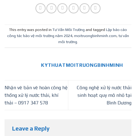
phòng khám
Bình Dương
This entry was posted in
Tư Vấn Môi Trường
and tagged
Lập báo cáo
công tác bảo vệ môi trường năm 2024
,
moitruongbinhminh.com
,
tư vấn
môi trường
.
KYTHUATMOITRUONGBINHMINH
Nhận vẽ bản vẽ hoàn công hệ
Công nghệ xử lý nước thải
thống xử lý nước thải, khí
sinh hoạt quy mô nhỏ tại
thải – 0917 347 578
Bình Dương
Leave a Reply