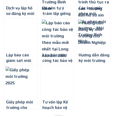
Dịch vụ lập hồ
Có nên tự ý
Các loại giấy
sơ đăng ký môi
trám lấp giếng
phép môi
trường năm
khoan không?
trường mới
2025
Công Ty Môi
nhất hiện nay
Trường Bình
Minh
Lập báo cáo
Lập báo cáo
Hướng dẫn đăng
giám sát môi
công tác bảo vệ
ký môi trường
trường theo
môi trường
cho Doanh
mẫu mới nhất
theo mẫu mới
Nghiệp
tại Bình Dương
nhất tại Long
An
Giấy phép môi
Tư vấn lập Kế
trường cho
hoạch bảo vệ
bệnh viện,
môi trường ở