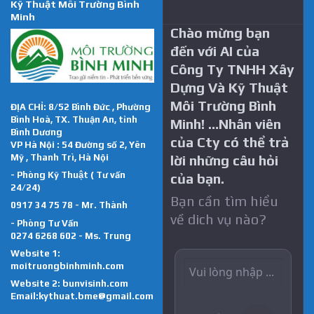
Kỹ Thuật Môi Trường Bình
Minh
Chào mừng bạn
đến với AI của
Công Ty TNHH Xây
Dựng Và Kỹ Thuật
Môi Trường Bình
ĐỊA CHỈ: 8/52 Bình Đức , Phường
Bình Hoà, TX. Thuận An, tỉnh
Minh! …Nhân viên
Bình Dương
của Cty có thể trả
VP Hà Nội : 54 Đường số 2, Yên
Mỹ , Thanh Trì, Hà Nội
lời những câu hỏi
- Phòng Kỹ Thuật ( Tư vấn
của bạn.
24/24)
Bạn cần tìm hiểu
0917 34 75 78 - Mr. Thành
về dich vụ nào?
- Phòng Tư Vấn
0274 6268 602 - Ms. Trung
Website 1:
moitruongbinhminh.com
Website 2:
bunvisinh.com
Email:kythuat.bme@gmail.com