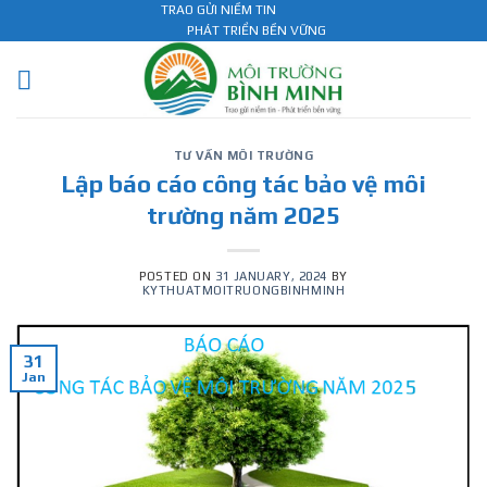
Skip
TRAO GỬI NIỀM TIN
PHÁT TRIỂN BỀN VỮNG
to
content
TƯ VẤN MÔI TRƯỜNG
Lập báo cáo công tác bảo vệ môi
trường năm 2025
POSTED ON
31 JANUARY, 2024
BY
KYTHUATMOITRUONGBINHMINH
31
Jan