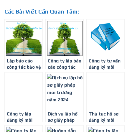
Các Bài Viết Cần Quan Tâm:
Lập báo cáo
Công ty lập báo
Công ty tư vấn
công tác bảo vệ
cáo công tác
đăng ký môi
môi trường định
bảo vệ môi
trường
kỳ năm 2025
trường định kỳ ở
Bình Dương
Công ty lập
Dịch vụ lập hồ
Thủ tục hồ sơ
đăng ký môi
sơ giấy phép
đăng ký môi
trường – 0274
môi trường năm
trường năm