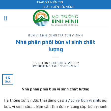
Skip
TRAO GỬI NIỀM TIN
PHÁT TRIỂN BỀN VỮNG
to
content
BÙN VI SINH
,
CUNG CẤP BÙN VI SINH
Nhà phân phối bùn vi sinh chất
lượng
POSTED ON
16 OCTOBER, 2018
BY
KYTHUATMOITRUONGBINHMINH
16
Oct
Nhà phân phối bùn vi sinh chất lượng
Hệ thống xử lý nước thải đang gặp
sự cố về bùn vi sinh
: sủi
bọt, vi sinh sốc,…. Bạn cần tìm đơn vị cung cấp bùn vi sinh