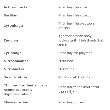
Artharobacter
Phân hủy hidratcacbon
Bacillus
Phân hủy hidratcacbon
Phân hủy hidraycacbon,
Cytophaga
protein,..
Tạo thành phần nhầy
Zooglea
(polysacarit), hình thành chất
keo tụ
Cytiphaga
Phân hủy các polymer
Nitrosomonas
Nitrit hóa
Nitrobacter
Nitrat hóa
Desulfovibrio
Khử sunlfat, khử nitat
Thiobacillus denitrificans,
Phản nitrat hóa (khử nitrat
Acnieetobacter,
thành N
)
2
Hyphomicrobium
Flavivacteriun
Phân hủy protein