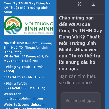
Công Ty TNHH Xây Dựng Và
Kỹ Thuật Môi Trường Bình
Minh
Chào mừng bạn
đến với AI của
Công Ty TNHH Xây
Dựng Và Kỹ Thuật
Môi Trường Bình
ĐỊA CHỈ: 8/52 Bình Đức , Phường
Bình Hoà, TX. Thuận An, tỉnh
Minh! …Nhân viên
Bình Dương
của Cty có thể trả
VP Hà Nội : 54 Đường số 2, Yên
Mỹ , Thanh Trì, Hà Nội
lời những câu hỏi
- Phòng Kỹ Thuật ( Tư vấn
của bạn.
24/24)
Bạn cần tìm hiểu
0917 34 75 78 - Mr. Thành
về dich vụ nào?
- Phòng Tư Vấn
0274 6268 602 - Ms. Trung
Website 1:
moitruongbinhminh.com
Website 2:
bunvisinh.com
Email:kythuat.bme@gmail.com