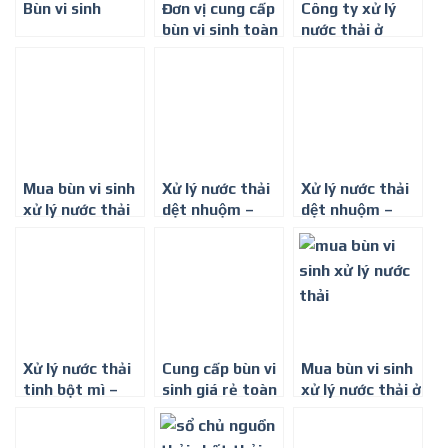
Bùn vi sinh
Đơn vị cung cấp
Công ty xử lý
bùn vi sinh toàn
nước thải ở
quốc
Phan Thiết
Mua bùn vi sinh
Xử lý nước thải
Xử lý nước thải
xử lý nước thải
dệt nhuộm –
dệt nhuộm –
Phần 1
Phần 2
Xử lý nước thải
Cung cấp bùn vi
Mua bùn vi sinh
tinh bột mì –
sinh giá rẻ toàn
xử lý nước thải ở
Thu hồi năng
miền Bắc
đâu, giá rẻ, uy
lượng
tín?