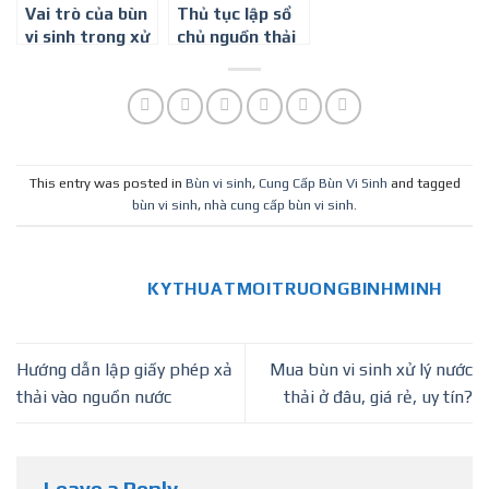
Vai trò của bùn
Thủ tục lập sổ
vi sinh trong xử
chủ nguồn thải
lý nước thải
chất thải nguy
hại
This entry was posted in
Bùn vi sinh
,
Cung Cấp Bùn Vi Sinh
and tagged
bùn vi sinh
,
nhà cung cấp bùn vi sinh
.
KYTHUATMOITRUONGBINHMINH
Hướng dẫn lập giấy phép xả
Mua bùn vi sinh xử lý nước
thải vào nguồn nước
thải ở đâu, giá rẻ, uy tín?