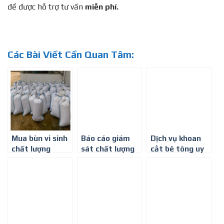
để được hỗ trợ tư vấn
miễn phí.
Các Bài Viết Cần Quan Tâm:
Mua bùn vi sinh
Báo cáo giám
Dịch vụ khoan
chất lượng
sát chất lượng
cắt bê tông uy
môi trường định
tín, chất lượng
kỳ
tại Bình Dương