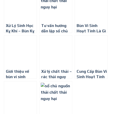
Xử Lý Sinh Học
Tư vấn hướng
Bùn Vi Sinh
Kỵ Khí – Bùn Kỵ
dẫn lập sổ chủ
Hoạt Tính Là Gì
Khí Là Gì ?
nguồn thải chất
thải nguy hại
Giới thiệu về
Xử lý chất thải –
Cung Cấp Bùn Vi
bùn vi sinh
rác thải nguy
Sinh Hoạt Tính
hại hiệu quả
Tại Tp HCM
nhất