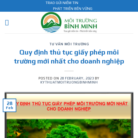
Skip
TRAO GỬI NIỀM TIN
PHÁT TRIỂN BỀN VỮNG
to
content
TƯ VẤN MÔI TRƯỜNG
Quy định thủ tục giấy phép môi
trường mới nhất cho doanh nghiệp
POSTED ON
28 FEBRUARY, 2023
BY
KYTHUATMOITRUONGBINHMINH
28
Feb