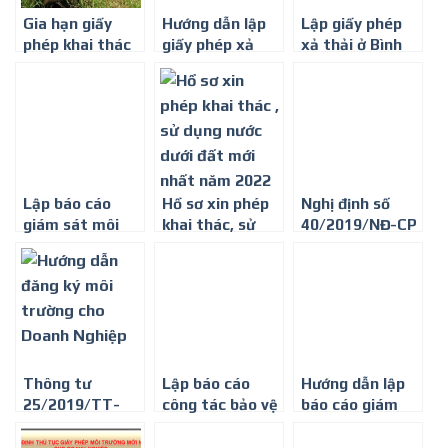
Gia hạn giấy
Hướng dẫn lập
Lập giấy phép
phép khai thác
giấy phép xả
xả thải ở Bình
nước ngầm –
thải vào nguồn
Dương
Công ty môi
nước
trường Bình
Minh
Lập báo cáo
Hồ sơ xin phép
Nghị định số
giám sát môi
khai thác, sử
40/2019/NĐ-CP
trường định kỳ
dụng nước dưới
của Chính phủ :
cho ngành giày
đất mới nhất
Sửa đổi, bổ sung
da, túi xách
năm 2022
một số điều của
các nghị định
quy định chi
tiết, hướng dẫn
thi hành Luật
Thông tư
Lập báo cáo
Hướng dẫn lập
bảo vệ môi
25/2019/TT-
công tác bảo vệ
báo cáo giám
trường
BTNMT quy
môi trường định
sát môi trường
định chi tiết thi
kỳ năm 2025
định kỳ tại Tp