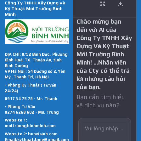
Công Ty TNHH Xây Dựng Và
Kỹ Thuật Môi Trường Bình
Minh
Chào mừng bạn
đến với AI của
Công Ty TNHH Xây
Dựng Và Kỹ Thuật
Môi Trường Bình
ĐỊA CHỈ: 8/52 Bình Đức , Phường
Bình Hoà, TX. Thuận An, tỉnh
Minh! …Nhân viên
Bình Dương
của Cty có thể trả
VP Hà Nội : 54 Đường số 2, Yên
Mỹ , Thanh Trì, Hà Nội
lời những câu hỏi
- Phòng Kỹ Thuật ( Tư vấn
của bạn.
24/24)
Bạn cần tìm hiểu
0917 34 75 78 - Mr. Thành
về dich vụ nào?
- Phòng Tư Vấn
0274 6268 602 - Ms. Trung
Website 1:
moitruongbinhminh.com
Website 2:
bunvisinh.com
Email:kythuat.bme@gmail.com