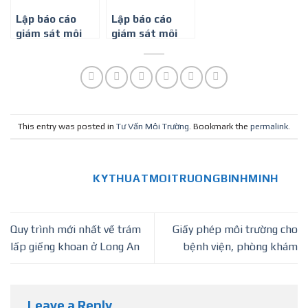
Lập báo cáo
Lập báo cáo
giám sát môi
giám sát môi
trường định kỳ
trường định kỳ
cho Cơ sở sản
cho cơ sở cán,
xuất ván ép
kéo kim loại
This entry was posted in
Tư Vấn Môi Trường
. Bookmark the
permalink
.
KYTHUATMOITRUONGBINHMINH
Quy trình mới nhất về trám
Giấy phép môi trường cho
lấp giếng khoan ở Long An
bệnh viện, phòng khám
Leave a Reply