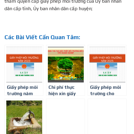
thẩm quyền cấp giấy phép môi trường của Ủy ban nhân
dân cấp tỉnh, Ủy ban nhân dân cấp huyện;
Các Bài Viết Cần Quan Tâm:
Giấy phép môi
Chi phí thực
Giấy phép môi
trường năm
hiện xin giấy
trường cho
2023 Ở LONG
phép môi
bệnh viện,
AN
trường
phòng khám