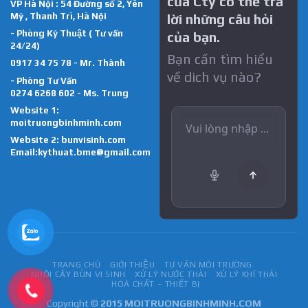
của Cty có thể trả
VP Hà Nội : 54 Đường số 2, Yên
Mỹ , Thanh Trì, Hà Nội
lời những câu hỏi
- Phòng Kỹ Thuật ( Tư vấn
của bạn.
24/24)
Bạn cần tìm hiểu
0917 34 75 78 - Mr. Thành
về dich vụ nào?
- Phòng Tư Vấn
0274 6268 602 - Ms. Trung
Website 1:
moitruongbinhminh.com
Website 2:
bunvisinh.com
Email:kythuat.bme@gmail.com
TRANG CHỦ
GIỚI THIỆU
TƯ VẤN MÔI TRƯỜNG
NUÔI CẤY BÙN VI SINH
XỬ LÝ NƯỚC THẢI
XỬ LÝ KHÍ THẢI
HOÁ CHẤT – THIẾT BỊ
Copyright ©
2015 MOITRUONGBINHMINH.COM