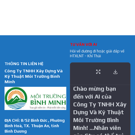
TƯ VẤN VỚI AI
Hỏi về đường đi hoặc giải đáp về
HTXLNT - Khí Thải
THÔNG TIN LIÊN HỆ
Công Ty TNHH Xây Dựng Và
Kỹ Thuật Môi Trường Bình
Minh
Chào mừng bạn
đến với AI của
Công Ty TNHH Xây
Dựng Và Kỹ Thuật
Môi Trường Bình
ĐỊA CHỈ: 8/52 Bình Đức , Phường
Bình Hoà, TX. Thuận An, tỉnh
Minh! …Nhân viên
Bình Dương