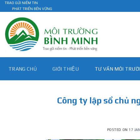
Skip
TRAO GỬI NIỀM TIN
PHÁT TRIỂN BỀN VỮNG
to
content
TRANG CHỦ
GIỚI THIỆU
TƯ VẤN MÔI TRƯƠ
Công ty lập sổ chủ n
POSTED ON
17 JA