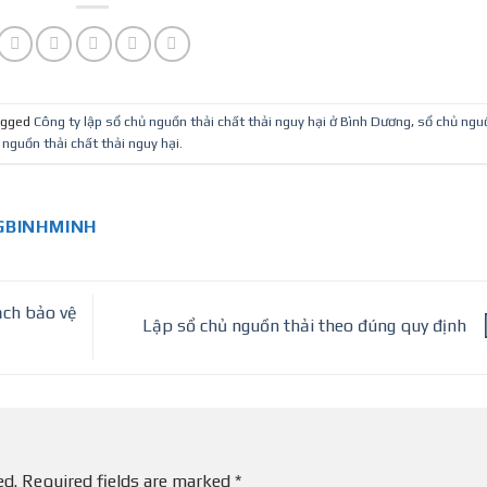
ương
Dương
kỳ
agged
Công ty lập sổ chủ nguồn thải chất thải nguy hại ở Bình Dương
,
sổ chủ ngu
nguồn thải chất thải nguy hại
.
BINHMINH
ạch bảo vệ
Lập sổ chủ nguồn thải theo đúng quy định
ed.
Required fields are marked
*