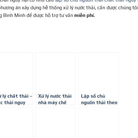
phương án xây dựng hệ thống xử lý nước thải, cần được chúng tôi
ờng Bình Minh để được hỗ trợ tư vấn
miễn phí.
̉ lý chất thải –
Xử lý nước thải
Lập sổ chủ
́c thải nguy
nhà máy chế
nguồn thải theo
̣i hiệu quả
biến gỗ tại Bình
đúng quy định
ất
Dương