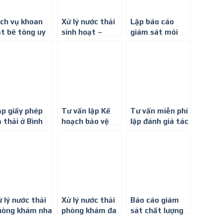
ịch vụ khoan
Xử lý nước thải
Lập báo cáo
ắt bê tông uy
sinh hoạt –
giám sát môi
n, chất lượng
Công Ty Môi
trường giá rẻ ở
ại Bình Dương
Trường Bình
Bình Dương
Minh
ập giấy phép
Tư vấn lập Kế
Tư vấn miễn phí
 thải ở Bình
hoạch bảo vệ
lập đánh giá tác
ương
môi trường ở
động môi
Bình Dương
trường ở Bình
Dương
 lý nước thải
Xử lý nước thải
Báo cáo giám
hòng khám nha
phòng khám đa
sát chất lượng
oa tại Bình
khoa tại Bình
môi trường định