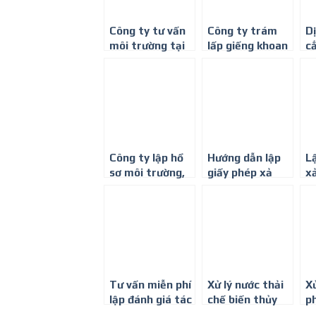
Công ty tư vấn
Công ty trám
D
môi trường tại
lấp giếng khoan
c
Bình Dương-
tại Bến Cát,
tí
Công ty môi
Bình Dương
t
trường Bình
Minh
Công ty lập hồ
Hướng dẫn lập
L
sơ môi trường,
giấy phép xả
xả
kế hoạch bảo vệ
thải vào nguồn
D
môi trường tại
nước
Bình Dương
Tư vấn miễn phí
Xử lý nước thải
Xử
lập đánh giá tác
chế biến thủy
p
động môi
sản-Công ty
kh