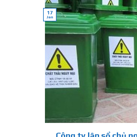
17
Jan
Công ty lập sổ chủ n