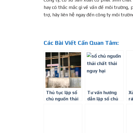
hay có thắc mắc gì về vấn đề môi trường, 
trợ, hãy liên hệ ngay đến công ty môi trư
Các Bài Viết Cần Quan Tâm:
Thủ tục lập sổ
Tư vấn hướng
Xư
chủ nguồn thải
dẫn lập sổ chủ
ra
chất thải nguy
nguồn thải chất
ha
hại
thải nguy hại
nh