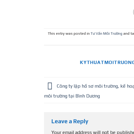
trường tại Bình
môi trường Bình
D
Dương
Minh
This entry was posted in
Tư Vấn Môi Trường
and t
KYTHUATMOITRUONG
Công ty lập hồ sơ môi trường, kế ho
môi trường tại Bình Dương
Leave a Reply
Your email address will not be publish