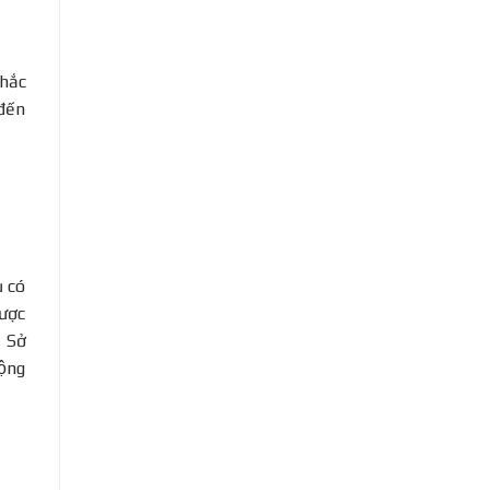
hắc
đến
 có
ược
̉ Sở
ộng