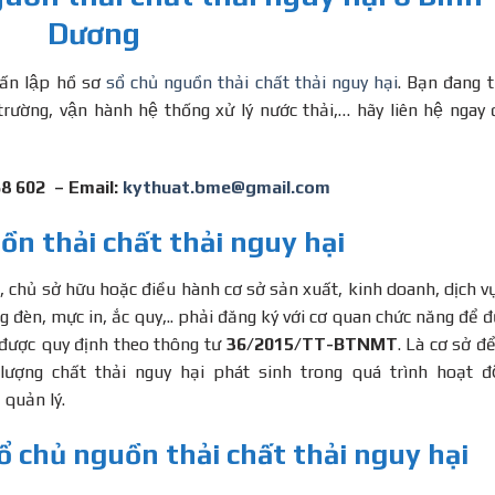
Dương
́n lập hồ sơ
sổ chủ nguồn thải chất thải nguy hại
. Bạn đang t
ường, vận hành hệ thống xử lý nước thải,… hãy liên hệ ngay 
68 602 – Email:
kythuat.bme@gmail.com
ồn thải chất thải nguy hại
ân, chủ sở hữu hoặc điều hành cơ sở sản xuất, kinh doanh, dịch vụ
ng đèn, mực in, ắc quy,.. phải đăng ký với cơ quan chức năng để đ
i, được quy định theo thông tư
36/2015/TT-BTNMT
. Là cơ sở đê
ượng chất thải nguy hại phát sinh trong quá trình hoạt đ
quản lý.
sổ chủ nguồn thải chất thải nguy hại