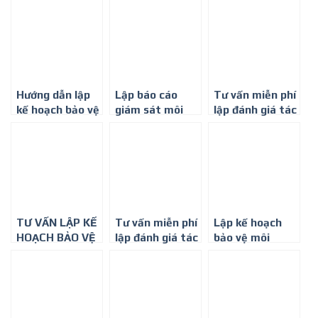
Bình Dương
Công ty môi
Bình Dương
trường Bình
Minh
Hướng dẫn lập
Lập báo cáo
Tư vấn miễn phí
kế hoạch bảo vệ
giám sát môi
lập đánh giá tác
môi trường
trường giá rẻ ở
động môi
miễn phí
Bình Dương
trường tại Bình
Dương
TƯ VẤN LẬP KẾ
Tư vấn miễn phí
Lập kế hoạch
HOẠCH BẢO VỆ
lập đánh giá tác
bảo vệ môi
MÔI TRƯỜNG
động môi
trường cho dự
THEO NGHỊ
trường ở Bình
án xây dựng cơ
ĐỊNH 18/2015
Dương
sở sản xuất
NĐ-CP
gạch ngói