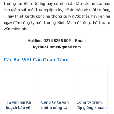
trường tại Bình Dương hay có nhu cầu lập các hồ sơ: báo
cáo giám sát môi trường định kỳ, đề án bảo vệ môi trường,
… hay thiết kế thi công hệ thống xử lý nước thải, hãy liên hệ
ngay đến công ty môi trường Bình Minh để được hỗ trợ, tư
vấn miễn phí.
Hotline: 0274 6268 602 – Email:
kythuat.bme@gmail.com
Các Bài Viết Cần Quan Tâm:
Tư vấn lập Kế
Công ty tư vấn
Công ty trám
hoạch bảo vệ
môi trường tại
lấp giếng khoan
môi trường ở
Bình Dương-
tại Bến Cát,