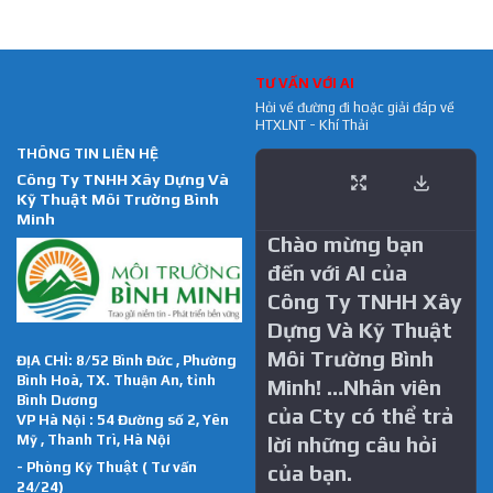
TƯ VẤN VỚI AI
Hỏi về đường đi hoặc giải đáp về
HTXLNT - Khí Thải
THÔNG TIN LIÊN HỆ
Công Ty TNHH Xây Dựng Và
Kỹ Thuật Môi Trường Bình
Minh
Chào mừng bạn
đến với AI của
Công Ty TNHH Xây
Dựng Và Kỹ Thuật
Môi Trường Bình
ĐỊA CHỈ: 8/52 Bình Đức , Phường
Bình Hoà, TX. Thuận An, tỉnh
Minh! …Nhân viên
Bình Dương
của Cty có thể trả
VP Hà Nội : 54 Đường số 2, Yên
Mỹ , Thanh Trì, Hà Nội
lời những câu hỏi
- Phòng Kỹ Thuật ( Tư vấn
của bạn.
24/24)