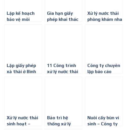
Lập kế hoạch
Gia hạn giấy
Xử lý nước thải
bảo vệ môi
phép khai thác
phòng khám nha
trường cho dự
nước ngầm –
khoa tại Bình
án xây dựng cơ
Công ty môi
Dương
sở chế tạo máy
trường Bình
móc, thiết bị
Minh
dụng cụ
Lập giấy phép
11 Công trình
Công ty chuyên
xả thải ở Bình
xử lý nước thải
lập báo cáo
Dương
tiêu biểu – Công
giám sát môi
ty Môi trường
trường định kỳ
Bình Minh
Xử lý nước thải
Bảo trì hệ
Nuôi cấy bùn vi
sinh hoạt –
thống xử lý
sinh – Công ty
Công Ty Môi
nước thải –
môi trường Bình