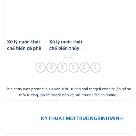
Trường Bình
Công ty Môi
Minh
Minh
trường Bình
Minh
Xử lý nước thải
Xử lý nước thải
chế biến cà phê
chế biến thủy
– Công ty môi
sản-Công ty
trường Bình
môi trường Bình
Minh
Minh
This entry was posted in
Tư Vấn Môi Trường
and tagged
công ty lập hồ sơ
môi trường
,
lập kế hoạch bảo vệ môi trường ở bình dương
.
KYTHUATMOITRUONGBINHMINH