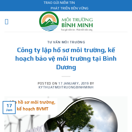
Skip
TRAO GỬI NIỀM TIN
PHÁT TRIỂN BỀN VỮNG
to
content
TƯ VẤN MÔI TRƯỜNG
Công ty lập hồ sơ môi trường, kế
hoạch bảo vệ môi trường tại Bình
Dương
POSTED ON
17 JANUARY, 2019
BY
KYTHUATMOITRUONGBINHMINH
17
Jan