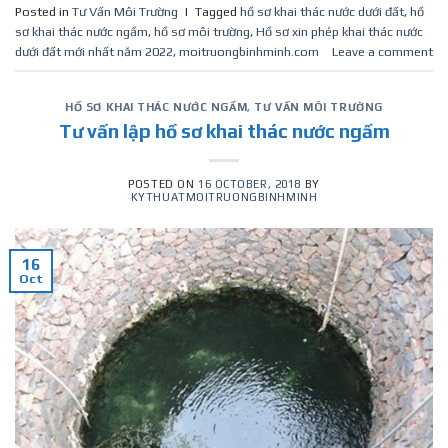
Posted in
Tư Vấn Môi Trường
|
Tagged
hồ sơ khai thác nước dưới đất
,
hồ
sơ khai thác nước ngầm
,
hồ sơ môi trường
,
Hồ sơ xin phép khai thác nước
dưới đất mới nhất năm 2022
,
moitruongbinhminh.com
Leave a comment
HỒ SƠ KHAI THÁC NƯỚC NGẦM
,
TƯ VẤN MÔI TRƯỜNG
Tư vấn lập hồ sơ khai thác nước ngầm
POSTED ON
16 OCTOBER, 2018
BY
KYTHUATMOITRUONGBINHMINH
16
Oct