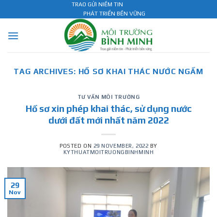
Skip
TRAO GỬI NIỀM TIN
PHÁT TRIỂN BỀN VỮNG
to
content
TAG ARCHIVES:
HỒ SƠ KHAI THÁC NƯỚC NGẦM
TƯ VẤN MÔI TRƯỜNG
Hồ sơ xin phép khai thác, sử dụng nước
dưới đất mới nhất năm 2022
POSTED ON
29 NOVEMBER, 2022
BY
KYTHUATMOITRUONGBINHMINH
29
Nov