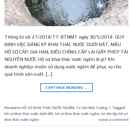
Thông tư số: 27/2014/TT-BTNMT ngày 30/5/2014- QUY
ĐỊNH VIỆC ĐĂNG KÝ KHAI THÁC NƯỚC DƯỚI ĐẤT, MẪU
HỒ SƠ CẤP, GIA HẠN, ĐIỀU CHỈNH, CẤP LẠI GIẤY PHÉP TÀI
NGUYÊN NƯỚC Hồ sơ khai thác nước ngầm là gì? Khi
doanh nghiệp muốn sử dụng nước ngầm để phục vụ cho
quá trình sản xuất, […]
CONTINUE READING
→
Posted in
HỒ SƠ KHAI THÁC NƯỚC NGẦM
,
Tư Vấn Môi Trường
|
Tagged
hồ sơ khai thác nước dưới đất
,
hồ sơ khai thác nước ngầm
,
tư vấn lập hồ sơ
khai thác nước ngầm
Leave a comment