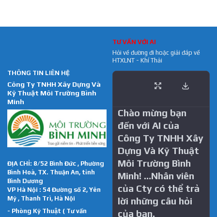
TƯ VẤN VỚI AI
Hỏi về đường đi hoặc giải đáp về
HTXLNT - Khí Thải
THÔNG TIN LIÊN HỆ
Công Ty TNHH Xây Dựng Và
Kỹ Thuật Môi Trường Bình
Minh
Chào mừng bạn
đến với AI của
Công Ty TNHH Xây
Dựng Và Kỹ Thuật
Môi Trường Bình
ĐỊA CHỈ: 8/52 Bình Đức , Phường
Bình Hoà, TX. Thuận An, tỉnh
Minh! …Nhân viên
Bình Dương
của Cty có thể trả
VP Hà Nội : 54 Đường số 2, Yên
Mỹ , Thanh Trì, Hà Nội
lời những câu hỏi
- Phòng Kỹ Thuật ( Tư vấn
của bạn.