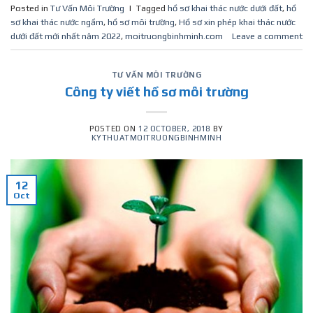
Posted in
Tư Vấn Môi Trường
|
Tagged
hồ sơ khai thác nước dưới đất
,
hồ
sơ khai thác nước ngầm
,
hồ sơ môi trường
,
Hồ sơ xin phép khai thác nước
dưới đất mới nhất năm 2022
,
moitruongbinhminh.com
Leave a comment
TƯ VẤN MÔI TRƯỜNG
Công ty viết hồ sơ môi trường
POSTED ON
12 OCTOBER, 2018
BY
KYTHUATMOITRUONGBINHMINH
12
Oct