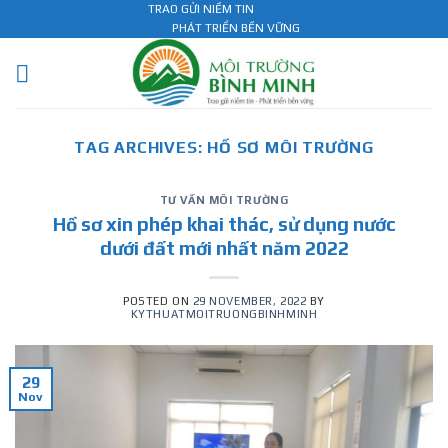
Skip
TRAO GỬI NIỀM TIN
PHÁT TRIỂN BỀN VỮNG
to
content
TAG ARCHIVES:
HỒ SƠ MÔI TRƯỜNG
TƯ VẤN MÔI TRƯỜNG
Hồ sơ xin phép khai thác, sử dụng nước
dưới đất mới nhất năm 2022
POSTED ON
29 NOVEMBER, 2022
BY
KYTHUATMOITRUONGBINHMINH
29
Nov