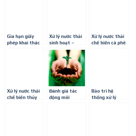
Công ty môi
trường 3105
ty Môi trường
trường Bình
Bình Minh
Minh
Gia hạn giấy
Xử lý nước thải
Xử lý nước thải
phép khai thác
sinh hoạt –
chế biến cà phê
nước ngầm –
Công Ty Môi
– Công ty môi
Công ty môi
Trường Bình
trường Bình
trường Bình
Minh
Minh
Minh
Xử lý nước thải
Đánh giá tác
Bảo trì hệ
chế biến thủy
động môi
thống xử lý
sản-Công ty
trường
nước thải –
môi trường Bình
Công ty Môi
Minh
trường Bình
Minh