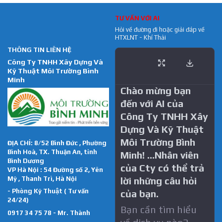
TƯ VẤN VỚI AI
Hỏi về đường đi hoặc giải đáp về
HTXLNT - Khí Thải
THÔNG TIN LIÊN HỆ
Công Ty TNHH Xây Dựng Và
Kỹ Thuật Môi Trường Bình
Minh
Chào mừng bạn
đến với AI của
Công Ty TNHH Xây
Dựng Và Kỹ Thuật
Môi Trường Bình
ĐỊA CHỈ: 8/52 Bình Đức , Phường
Bình Hoà, TX. Thuận An, tỉnh
Minh! …Nhân viên
Bình Dương
của Cty có thể trả
VP Hà Nội : 54 Đường số 2, Yên
Mỹ , Thanh Trì, Hà Nội
lời những câu hỏi
- Phòng Kỹ Thuật ( Tư vấn
của bạn.
24/24)
Bạn cần tìm hiểu
0917 34 75 78 - Mr. Thành