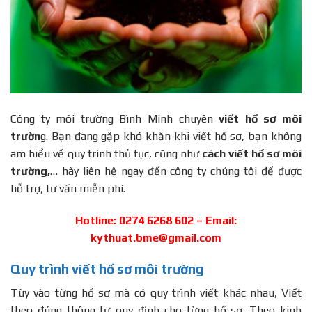
Công ty môi trường Bình Minh chuyên
viết hồ sơ môi
trườn
g. Bạn đang gặp khó khăn khi viết hồ sơ, bạn không
am hiểu về quy trình thủ tục, cũng như
cách viết hồ sơ môi
trường,
… hãy liên hệ ngay đến công ty chúng tôi để được
hỗ trợ, tư vấn miễn phí.
Hotline: 0274 6268 602 – Email:
kythuat.bme@gmail.com
Quy trình viết hồ sơ môi trường
Tùy vào từng hồ sơ mà có quy trình viết khác nhau, Viết
theo đúng thông tư quy định cho từng hồ sơ. Theo kinh