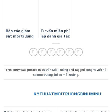
thải
cho Cơ sở sản
án xây dựng cơ
xuất ván ép
sở sản xuất
gạch ngói
Báo cáo giám
Tư vấn miễn phí
sát môi trường
lập đánh giá tác
định kỳ cho cơ
động môi
sở sản xuất
trường tại Bình
nhựa
Dương
This entry was posted in
Tư Vấn Môi Trường
and tagged
công ty viết hồ
sơ môi trường
,
hồ sơ môi trường
.
KYTHUATMOITRUONGBINHMINH