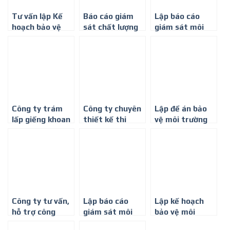
Tư vấn lập Kế
Báo cáo giám
Lập báo cáo
hoạch bảo vệ
sát chất lượng
giám sát môi
môi trường ở
môi trường định
trường định kỳ
Bình Dương
kỳ
cho ngành giày
da, túi xách
Công ty trám
Công ty chuyên
Lập đề án bảo
lấp giếng khoan
thiết kế thi
vệ môi trường
tại Bến Cát,
công hệ thống
cho xưởng in ấn
Bình Dương
XỬ LÝ NƯỚC
THẢI
Công ty tư vấn,
Lập báo cáo
Lập kế hoạch
hỗ trợ công
giám sát môi
bảo vệ môi
nghệ xử lý nước
trường định kỳ
trường cho dự