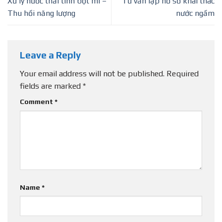
Xử lý nước thải tinh bột mì –
Tư vấn lập hồ sơ khai thác
Thu hồi năng lượng
nước ngầm
Leave a Reply
Your email address will not be published.
Required
fields are marked
*
Comment
*
Name
*